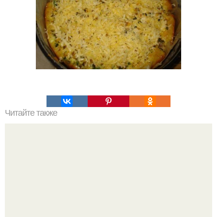
Читайте также
Творожное суфле без сахара. Творожные
супервкуснятины! Творожно - фруктовое суфле к