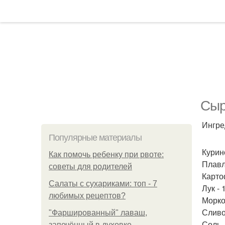
Сыр
Ингре
Популярные материалы
Курино
Как помочь ребенку при рвоте:
Плавл
советы для родителей
Картоф
Салаты с сухариками: топ - 7
Лук - 
любимых рецептов?
Морков
Сливо
"Фаршированный" лаваш,
Соль -
запечённый в духовке.