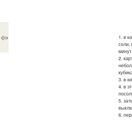
⇦
1. в 
соли,
минут
2. ка
небол
кубик
3. в 
4. в 
посол
5. за
выклю
6. пе