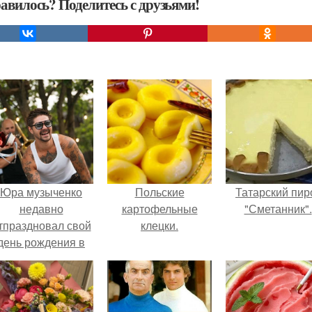
авилось? Поделитесь с друзьями!
Юра музыченко
Польские
Татарский пир
недавно
картофельные
"Сметанник".
тпраздновал свой
клецки.
день рождения в
кругу самых
близких и родных
людей.