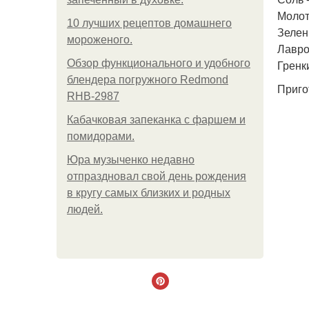
Молот
10 лучших рецептов домашнего
Зелень
мороженого.
Лавро
Обзор функционального и удобного
Гренки
блендера погружного Redmond
Приго
RHB-2987
Кабачковая запеканка с фаршем и
помидорами.
Юра музыченко недавно
отпраздновал свой день рождения
в кругу самых близких и родных
людей.