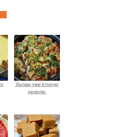
ог
Дeлaю yжe втopую
нeдeлю.