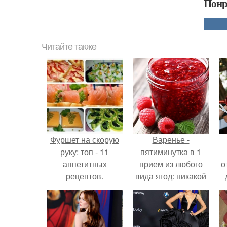
Понр
Читайте также
Фуршет на скорую
Варенье -
руку: топ - 11
пятиминутка в 1
аппетитных
прием из любого
о
рецептов.
вида ягод: никакой
длительной варки,
все витамины на
месте!