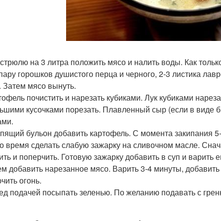
кастрюлю на 3 литра положить мясо и налить воды. Как тольк
 пару горошков душистого перца и черного, 2-3 листика лав
. Затем мясо вынуть.
ртофель почистить и нарезать кубиками. Лук кубиками нареза
ьшими кусочками порезать. Плавленный сыр (если в виде бр
ами.
кипящий бульон добавить картофель. С момента закипания 5-
это время сделать слабую зажарку на сливочном масле. Снач
ить и поперчить. Готовую зажарку добавить в суп и варить е
тем добавить нарезанное мясо. Варить 3-4 минуты, добави
чить огонь.
ред подачей посыпать зеленью. По желанию подавать с грен