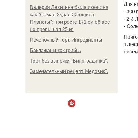
Для н
Валерия Левитина была известна
- 300 
как "Самая Худая Женщина
- 2-3 
Планеты": при росте 171 см её вес
- Соль
не превышал 25 кг.
Приго
Печеночный торт. Ингредиенты.
1. ке
Баклажаны как грибы.
пере
Торт без выпечки "Виноградинка".
Замечательный рецепт. Медовик".