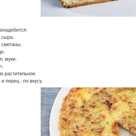
онадобится:
г сыра.
г сметаны.
цо.
 л. муки.
п.
ло растительное.
 и перец - по вкусу.