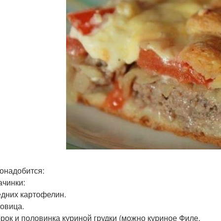
онадобится:
ачинки:
редних картофелин.
ковица.
корок и половинка куриной грудки (можно куриное Филе.