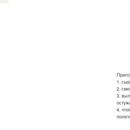
Приго
1. сы
2. см
3. вы
остуж
4. чт
полот