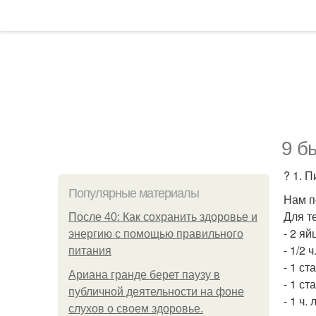
9 б
? 1. П
Популярные материалы
Нам п
Для т
После 40: Как сохранить здоровье и
- 2 яй
энергию с помощью правильного
- 1/2 ч
питания
- 1 ст
Ариана гранде берет паузу в
- 1 ст
публичной деятельности на фоне
- 1 ч. 
слухов о своем здоровье.