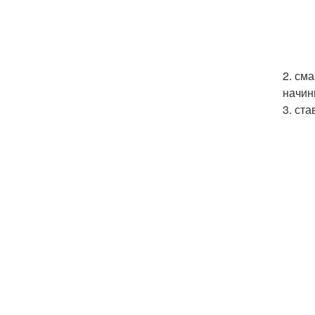
2. см
начин
3. ст