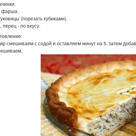
ачинки:
г фарша.
Луковицы (порезать кубиками).
, перец - по вкусу.
товление:
фир смешиваем с содой и оставляем минут на 5. затем доб
мешиваем.