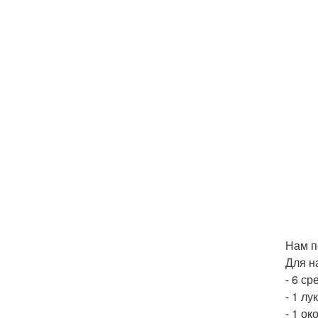
Нам п
Для н
- 6 с
- 1 лу
- 1 о