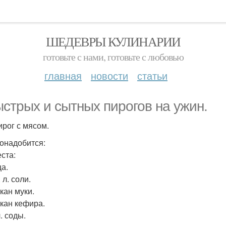
ШЕДЕВРЫ КУЛИНАРИИ
готовьте с нами, готовьте с любовью
главная
новости
статьи
ыстрых и сытных пирогов на ужин.
ирог с мясом.
онадобится:
еста:
ца.
. л. соли.
акан муки.
акан кефира.
л. соды.