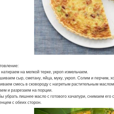
товление:
р натираем на мелкой терке, укроп измельчаем.
ешиваем сыр, сметану, яйца, муку, укроп. Солим и перчим,
ливаем смесь в сковороду с нагретым растительным маслом 
аем и разрезаем на порции.
обы убрать лишнее масло с готового хачапури, снимаем ег
енцем с обеих сторон.