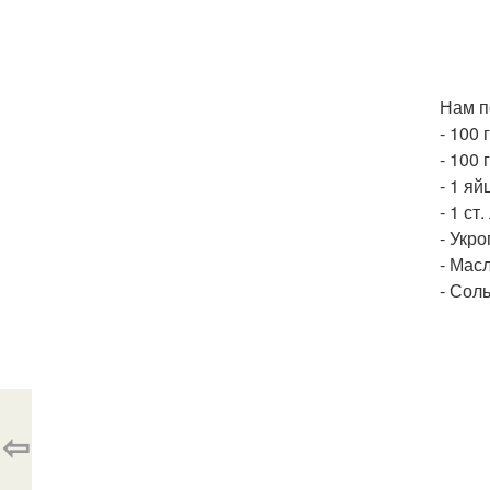
Нам п
- 100 
- 100 
- 1 яй
- 1 ст.
- Укро
- Мас
- Соль
⇦