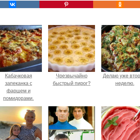
Кабачковая
Чрезвычайно
Дeлaю yжe втo
запеканка с
быстрый пирог?
нeдeлю.
фаршем и
помидорами.