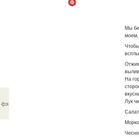
Мы бе
моем,
Чтобы
всплы
Отжим
вылив
На го
сторо
вкусн
⇦
Лук ч
Салат
Морко
Чесно