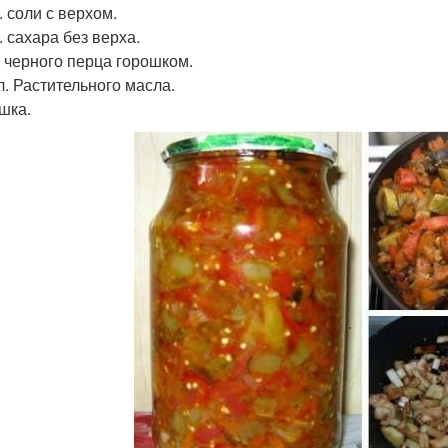
л. соли с верхом.
л. сахара без верха.
. черного перца горошком.
л. Растительного масла.
шка.