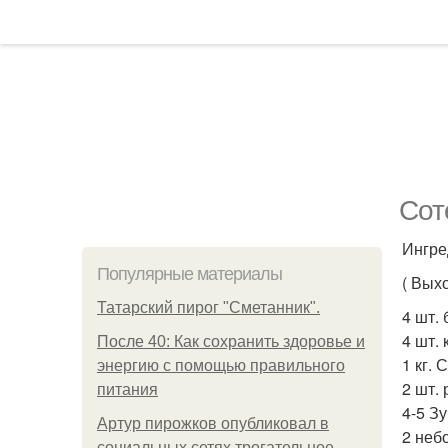
Сот
Ингре
Популярные материалы
( Выхо
Татарский пирог "Сметанник".
4 шт.
4 шт.
После 40: Как сохранить здоровье и
1 кг.
энергию с помощью правильного
2 шт. 
питания
4-5 З
Артур пирожков опубликовал в
2 неб
социальных сетях трогательное