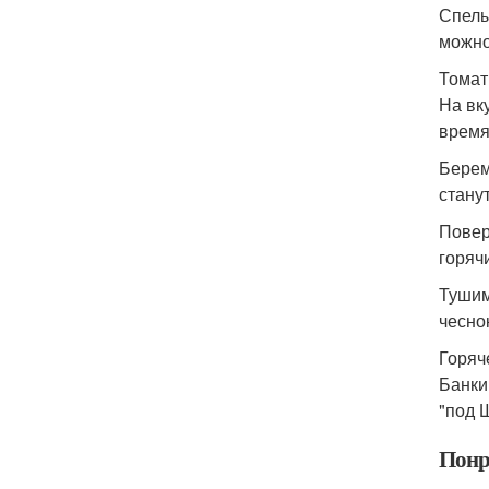
Спелы
можно
Томат
На вк
время
Берем
стану
Повер
горяч
Тушим
чесно
Горяч
Банки
"под 
Понр