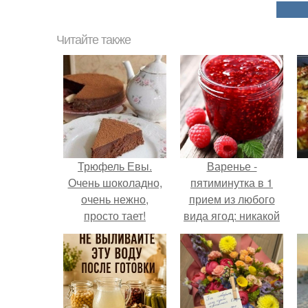
Читайте также
Трюфель Евы.
Варенье -
Очень шоколадно,
пятиминутка в 1
очень нежно,
прием из любого
просто тает!
вида ягод: никакой
длительной варки,
все витамины на
месте!