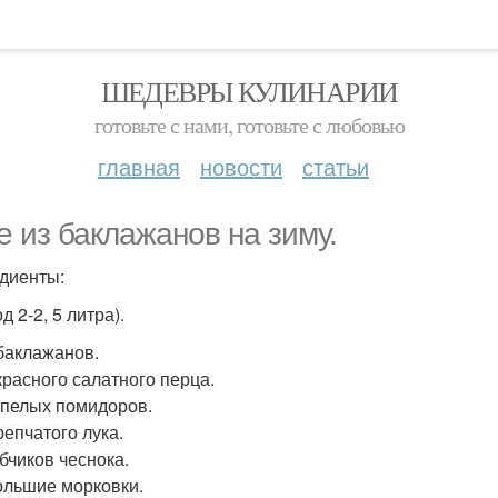
ШЕДЕВРЫ КУЛИНАРИИ
готовьте с нами, готовьте с любовью
главная
новости
статьи
е из баклажанов на зиму.
диенты:
д 2-2, 5 литра).
 баклажанов.
 красного салатного перца.
 Спелых помидоров.
репчатого лука.
убчиков чеснока.
ольшие морковки.