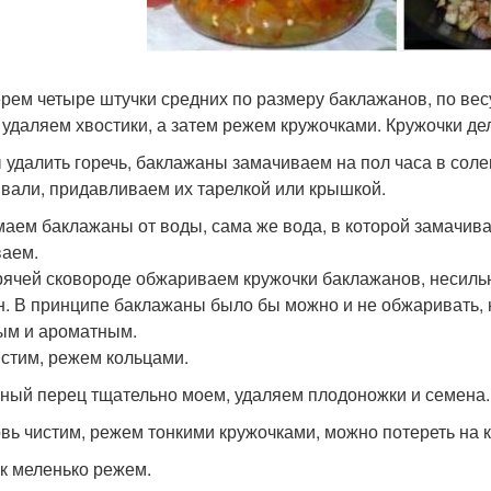
рем четыре штучки средних по размеру баклажанов, по вес
 удаляем хвостики, а затем режем кружочками. Кружочки дел
 удалить горечь, баклажаны замачиваем на пол часа в соле
вали, придавливаем их тарелкой или крышкой.
аем баклажаны от воды, сама же вода, в которой замачива
аем.
рячей сковороде обжариваем кружочки баклажанов, несильн
н. В принципе баклажаны было бы можно и не обжаривать, н
ым и ароматным.
истим, режем кольцами.
ный перец тщательно моем, удаляем плодоножки и семена.
вь чистим, режем тонкими кружочками, можно потереть на к
к меленько режем.