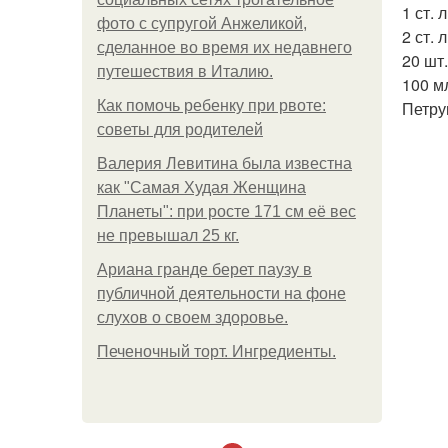
1 ст. 
фото с супругой Анжеликой,
2 ст. 
сделанное во время их недавнего
20 шт
путешествия в Италию.
100 м
Как помочь ребенку при рвоте:
Петру
советы для родителей
Валерия Левитина была известна
как "Самая Худая Женщина
Планеты": при росте 171 см её вес
не превышал 25 кг.
Ариана гранде берет паузу в
публичной деятельности на фоне
слухов о своем здоровье.
Печеночный торт. Ингредиенты.