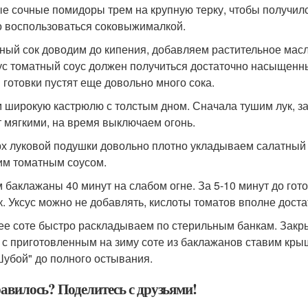
е сочные помидоры трем на крупную терку, чтобы получился
 воспользоваться соковыжималкой.
ный сок доводим до кипения, добавляем растительное масло
ус томатный соус должен получиться достаточно насыщенн
 готовки пустят еще довольно много сока.
 широкую кастрюлю с толстым дном. Сначала тушим лук, за
т мягкими, на время выключаем огонь.
х луковой подушки довольно плотно укладываем салатный 
им томатным соусом.
 баклажаны 40 минут на слабом огне. За 5-10 минут до гот
к. Уксус можно не добавлять, кислоты томатов вполне достат
ее соте быстро раскладываем по стерильным банкам. Зак
 с приготовленным на зиму соте из баклажанов ставим кры
Шубой" до полного остывания.
авилось? Поделитесь с друзьями!