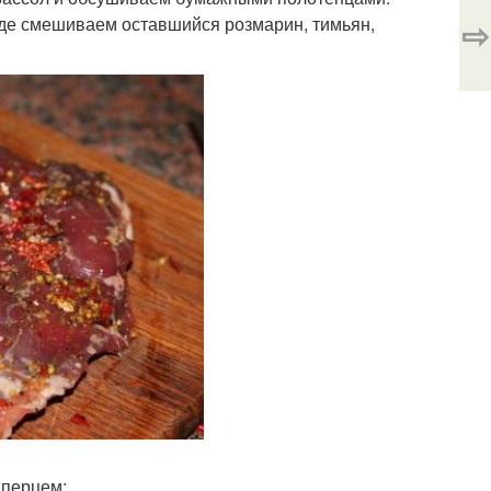
⇨
уде смешиваем оставшийся розмарин, тимьян,
 перцем: