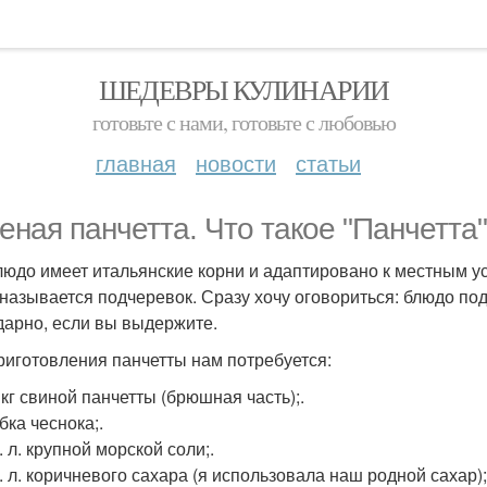
ШЕДЕВРЫ КУЛИНАРИИ
готовьте с нами, готовьте с любовью
главная
новости
статьи
еная панчетта. Что такое "Панчетта
людо имеет итальянские корни и адаптировано к местным усл
 называется подчеревок. Сразу хочу оговориться: блюдо под
дарно, если вы выдержите.
риготовления панчетты нам потребуется:
5 кг свиной панчетты (брюшная часть);.
убка чеснока;.
т. л. крупной морской соли;.
т. л. коричневого сахара (я использовала наш родной сахар);