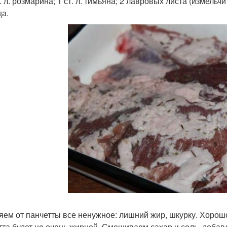
т. л. розмарина; 1 ст. л. тимьяна; 2 лавровых листа (измель
ца.
яем от панчетты все ненужное: лишний жир, шкурку. Хорош
тта будет не очень жирной. Смешиваем сахар и соль, доба