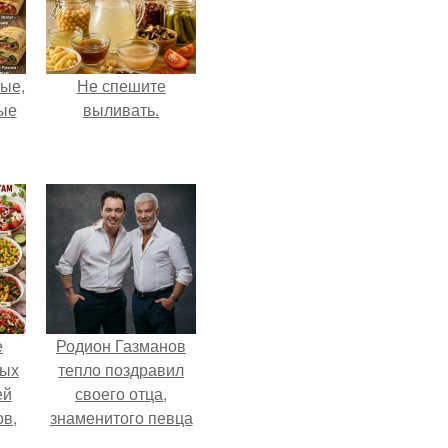
ые,
Не спешите
ные
выливать.
е
Родион Газманов
ных
тепло поздравил
ей
своего отца,
ов,
знаменитого певца
тся
Олега Газманова, с