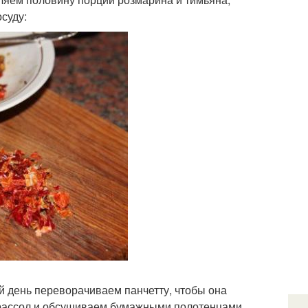
суду:
й день переворачиваем панчетту, чтобы она
рассол и обсушиваем бумажными полотенцами.