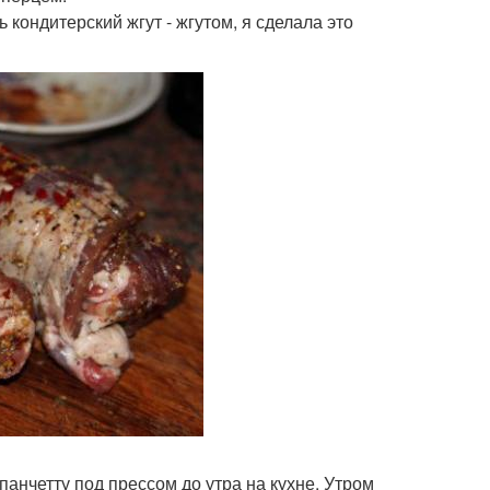
ь кондитерский жгут - жгутом, я сделала это
 панчетту под прессом до утра на кухне. Утром