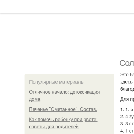
Сол
Это б
здесь
Популярные материалы
благо
Отличное начало: детоксикация
Для п
дома
1. 1. 
Печенье "Сметанное". Состав.
2. 4 з
Как помочь ребенку при рвоте:
3. 3 с
советы для родителей
4. 1 с