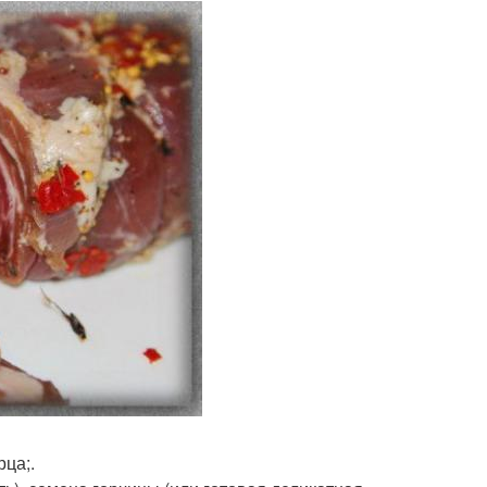
рца;.