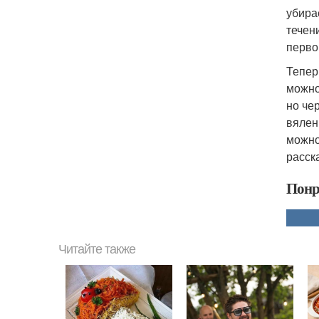
убира
течен
перво
Тепер
можно
но че
вялен
можно
расск
Понр
Читайте также