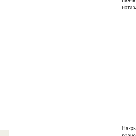
натир
Накры
равно