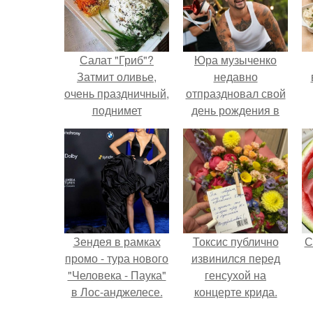
Салат "Гриб"?
Юра музыченко
Затмит оливье,
недавно
очень праздничный,
отпраздновал свой
поднимет
день рождения в
настроение всех
кругу самых
гостей.
близких и родных
людей.
Зендея в рамках
Токсис публично
С
промо - тура нового
извинился перед
"Человека - Паука"
генсухой на
в Лос-анджелесе.
концерте крида.