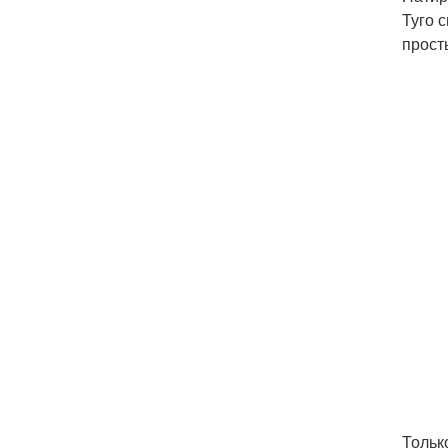
Туго с
прост
Только