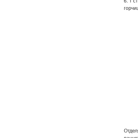
6. 1 с
горчи
Отдел
панче