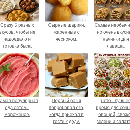
Сразу 5 разных
Сырные шарики,
Самые необычн
вкусов, чтобы не
жаренные с
но очень вкус
надоедало и
чесноком.
начинки для
готовка была
лаваша.
проще.
амая популярная
Первый раз я
Лето - лучше
еда летом -
попробовал его,
время для соч
мороженое.
когда приехал в
овощей, свеж
гости к деду.
зелени и салат
которые готовя