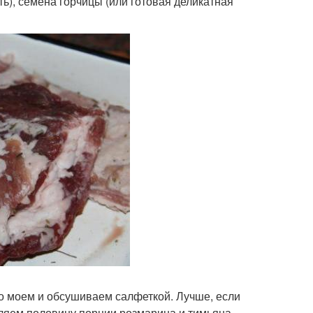
чить), семена горчицы (или готовая деликатная
о моем и обсушиваем салфеткой. Лучше, если
вляем половину порции розмарина и тимьяна,