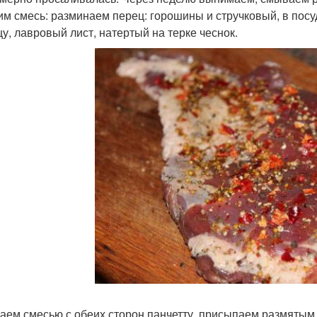
им смесь: разминаем перец: горошины и стручковый, в пос
цу, лавровый лист, натертый на терке чеснок.
аем смесью с обеих сторон панчетту, присыпаем размятым