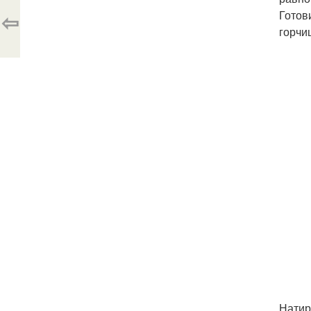
⇦
Готов
горчи
Натир