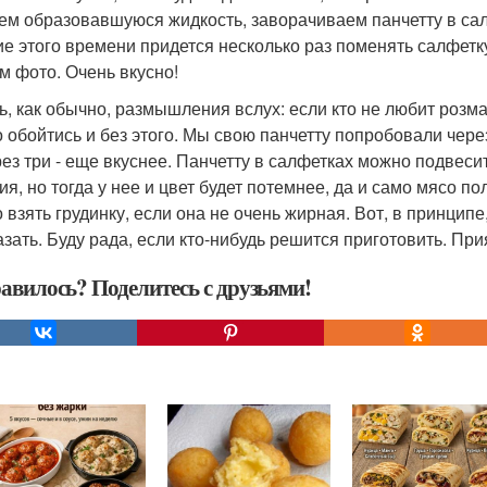
ем образовавшуюся жидкость, заворачиваем панчетту в сал
ие этого времени придется несколько раз поменять салфетку
м фото. Очень вкусно!
ь, как обычно, размышления вслух: если кто не любит розмар
 обойтись и без этого. Мы свою панчетту попробовали через 
рез три - еще вкуснее. Панчетту в салфетках можно подвеси
ия, но тогда у нее и цвет будет потемнее, да и само мясо 
 взять грудинку, если она не очень жирная. Вот, в принципе,
азать. Буду рада, если кто-нибудь решится приготовить. При
авилось? Поделитесь с друзьями!