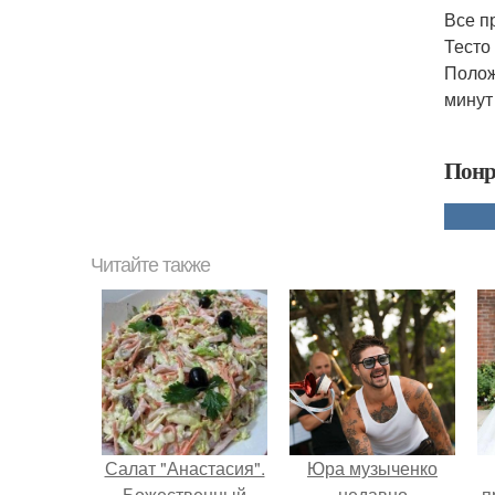
Все п
Тесто
Полож
минут
Понр
Читайте также
Салат "Анастасия".
Юра музыченко
Божественный
недавно
п