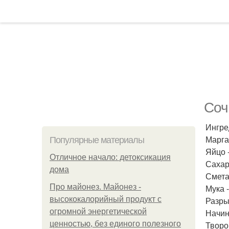
Соч
Ингре
Маргар
Популярные материалы
Яйцо -
Отличное начало: детоксикация
Сахар
дома
Сметан
Про майонез. Майонез -
Мука -
высококалорийный продукт с
Разрых
огромной энергетической
Начин
ценностью, без единого полезного
Творог