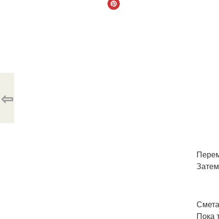
⇦
Перем
Затем
Смета
Пока 