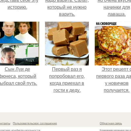
историю.
который не нужно
начинки для
варить.
лаваша.
Сын Луи де
Первый раз я
Этот рецепт 
фюнеса, который
попробовал его,
первого раза д
ыбрал свой путь.
когда приехал в
у новичков
гости к деду.
получается.
онтакты
Пользовательское соглашение
Обратная связь
олитика конфидециальности
Копирование разрешено при у