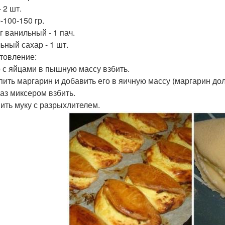
 2 шт.
-100-150 гр.
г ванильный - 1 пач.
ьный сахар - 1 шт.
товление:
 с яйцами в пышную массу взбить.
пить маргарин и добавить его в яичную массу (маргарин д
аз миксером взбить.
ить муку с разрыхлителем.