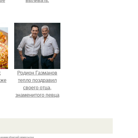
с
Родион Газманов
аже
тепло поздравил
своего отца,
знаменитого певца
Олега Газманова, с
важным юбилеем -
75-летием.
казании обратной гиперссылки.