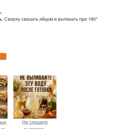
ь.
ь. Сверху смазать яйцом и выпекать при 180*
ые,
Не спешите
ные
выливать.