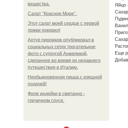
вещества.
Яйцо -
Сахар
Салат "Красное Море".
Пудин
Этот салат моей сердце с первой
Ванил
ложки покорил!
Приго
Сахар
Артур пирожков опубликовал в
Расто
социальных сетях трогательное
Еще р
фото с супругой Анжеликой,
Добав
сделанное во время их недавнего
путешествия в Италию.
Необыкновенная пицца с изящной
подачей!
Филе индейки в сметанно -
горчичном соусе.