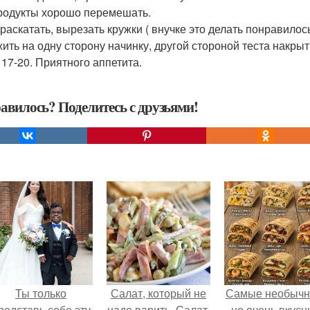
родукты хорошо перемешать.
 раскатать, вырезать кружки ( внучке это делать понравилос
ить на одну сторону начинку, другой стороной теста накрыт
 17-20. Приятного аппетита.
авилось? Поделитесь с друзьями!
Ты только
Салат, который не
Самые необычн
редставь себе эту
надо варить. Салат,
но очень вкус