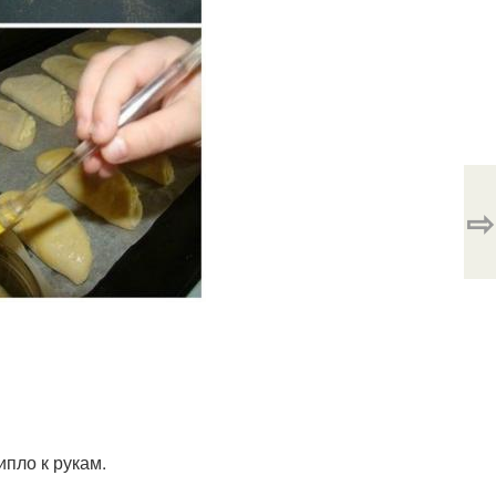
⇨
ипло к рукам.