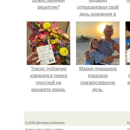
рецептик?
отпраздновал свой
день рождения в
кругу самых
близких и родных
людей.
Токсис публично
Мария порошина
извинился перед
показала
генсухой на
повзрослевшую
в
концерте крида.
дочь.
© 2026 Шедевры кулинарии
К
П
Готовьте с нами, готовьте с любовью