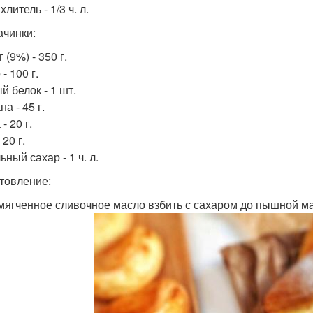
литель - 1/3 ч. л.
ачинки:
 (9%) - 350 г.
- 100 г.
й белок - 1 шт.
а - 45 г.
- 20 г.
 20 г.
ный сахар - 1 ч. л.
товление:
змягченное сливочное масло взбить с сахаром до пышной ма