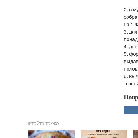
2. в 
собра
на 1 ч
3. дл
понад
4. до
5. фо
выдав
полов
6. вы
течен
Понр
Читайте также