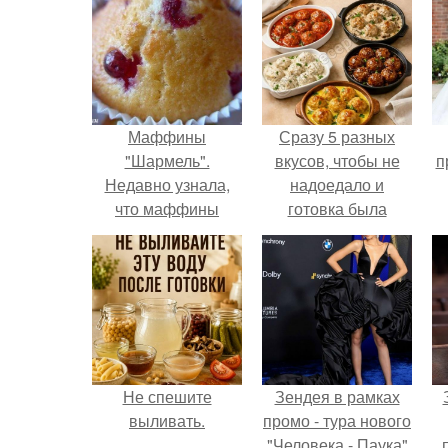
Маффины
Сразу 5 разных
"Шармель".
вкусов, чтобы не
п
Недавно узнала,
надоедало и
что маффины
готовка была
отличаются от
проще.
кексов способом
замеса теста.
Не спешите
Зендея в рамках
выливать.
промо - тура нового
"Человека - Паука"