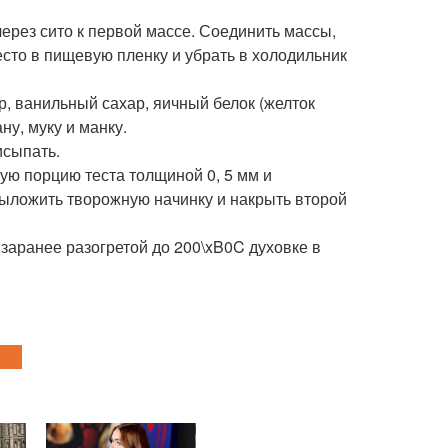
через сито к первой массе. Соединить массы,
тесто в пищевую пленку и убрать в холодильник
ар, ванильный сахар, яичный белок (желток
у, муку и манку.
исыпать.
ую порцию теста толщиной 0, 5 мм и
выложить творожную начинку и накрыть второй
 заранее разогретой до 200\xB0C духовке в