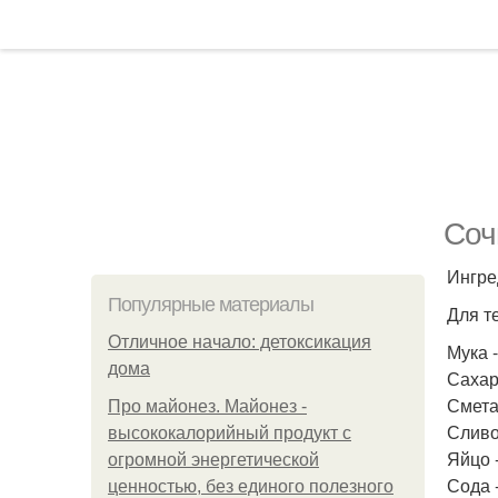
Соч
Ингре
Популярные материалы
Для т
Отличное начало: детоксикация
Мука -
дома
Сахар 
Сметан
Про майонез. Майонез -
Сливо
высококалорийный продукт с
Яйцо -
огромной энергетической
Сода -
ценностью, без единого полезного