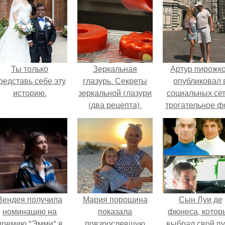
Ты только
Зеркальная
Артур пирожк
редставь себе эту
глазурь. Секреты
опубликовал 
историю.
зеркальной глазури
социальных се
(два рецепта).
трогательное ф
с супругой
Анжеликой,
сделанное в
время их недав
путешествия 
Италию.
Зендея получила
Мария порошина
Сын Луи де
номинацию на
показала
фюнеса, котор
премию "Эмми" в
повзрослевшую
выбрал свой пу