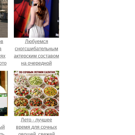
ов
Любуемся
в
сногсшибательным
тях
актерским составом
ото
на очередной
премьере нового
человека - паука.
о
него
в
Лето - лучшее
ый
время для сочных
ть.
овощей, свежей