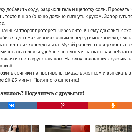
муку добавить соду, разрыхлитель и щепотку соли. Просеять 
ть тесто в шар (оно не должно липнуть к рукам. Завернуть 
ас.
я начинки творог протереть через сито. К нему добавить сах
обится для смазывания сочников перед выпеканием), сметан
стать тесто из холодильника. Мукой рабочую поверхность пр
рмировать сочники удобнее по одному, раскатывая небольш
ливая из него круг стаканом. На одну половинку кружочка 
инкой.
ложить сочники на противень, смазать желтком и выпекать в
ие 20-25 минут. Приятного аппетита!
авилось? Поделитесь с друзьями!