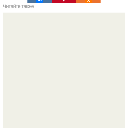
Читайте также
Перец, маринованный за сутки.
Кабачковая запеканка с фаршем и помидорами.