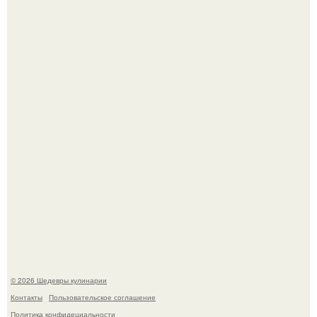
Первый раз я попробовал его, когда приехал в гости к
деду.
Этот рецепт с первого раза даже у новичков получается.
© 2026 Шедевры кулинарии
Контакты
Пользовательское соглашение
Политика конфидециальности