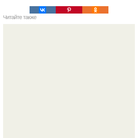
Читайте также
Помидоры с капустой.
Дeлaю yжe втopую нeдeлю.