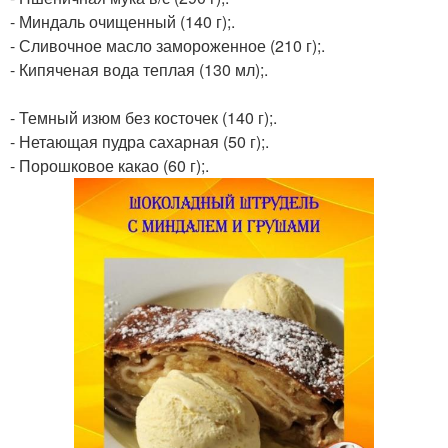
- Миндаль очищенный (140 г);.
- Сливочное масло замороженное (210 г);.
- Кипяченая вода теплая (130 мл);.
- Темный изюм без косточек (140 г);.
- Нетающая пудра сахарная (50 г);.
- Порошковое какао (60 г);.