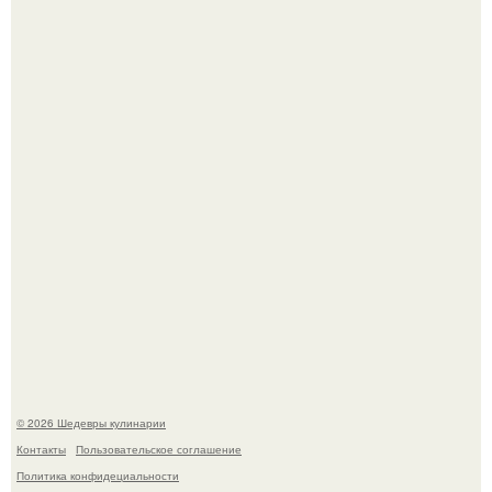
Зендея получила номинацию на премию "Эмми" в
категории "лучшая актриса в драматическом сериале" за
третий сезон "эйфории".
Сын Луи де фюнеса, который выбрал свой путь.
© 2026 Шедевры кулинарии
Контакты
Пользовательское соглашение
Политика конфидециальности