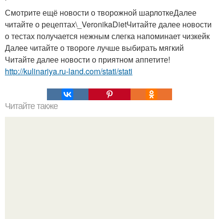
Смотрите ещё новости о творожной шарлоткеДалее
читайте о рецептах\_VeronikaDietЧитайте далее новости
о тестах получается нежным слегка напоминает чизкейк
Далее читайте о твороге лучше выбирать мягкий
Читайте далее новости о приятном аппетите!
http://kulinariya.ru-land.com/stati/stati
Читайте также
Баклажаны по-турецки - обалденно вкусно и
оригинально!