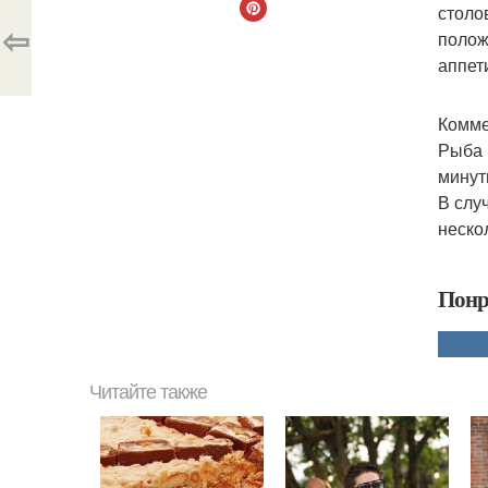
столо
⇦
полож
аппет
Комме
Рыба 
минут
В слу
неско
Понр
Читайте также