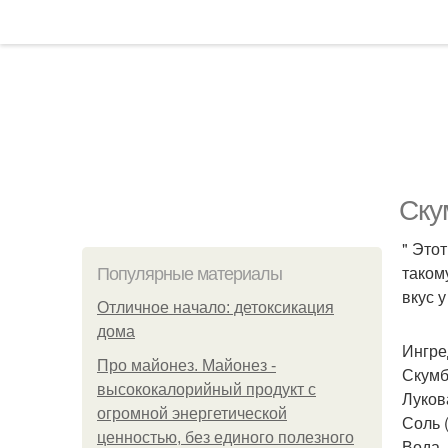
Ску
" Это
таком
Популярные материалы
вкус 
Отличное начало: детоксикация
дома
Ингре
Про майонез. Майонез -
Скумб
высококалорийный продукт с
Лукова
огромной энергетической
Соль (
ценностью, без единого полезного
Вода -