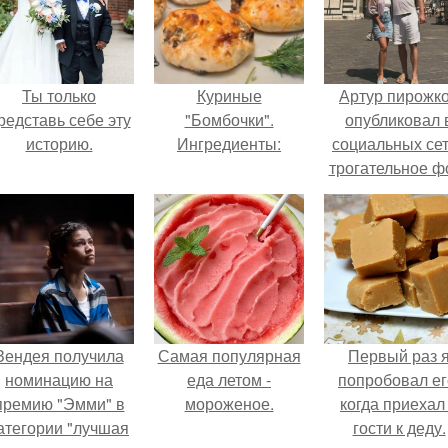
Ты только
Куриные
Артур пирожк
редставь себе эту
"Бомбочки".
опубликовал 
историю.
Ингредиенты:
социальных се
трогательное ф
с супругой
Анжеликой,
сделанное в
время их недав
путешествия 
Италию.
Зендея получила
Самая популярная
Первый раз 
номинацию на
еда летом -
попробовал ег
премию "Эмми" в
мороженое.
когда приехал
атегории "лучшая
гости к деду.