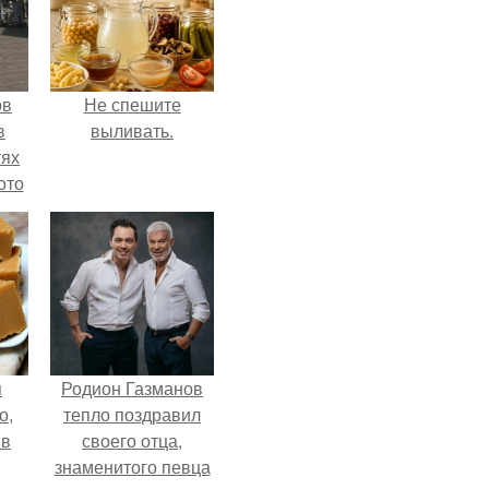
ов
Не спешите
в
выливать.
тях
ото
о
него
в
я
Родион Газманов
о,
тепло поздравил
 в
своего отца,
знаменитого певца