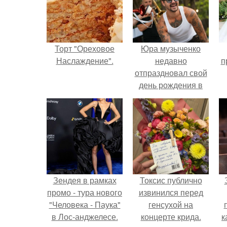
Торт "Ореховое
Юра музыченко
Наслаждение".
недавно
п
отпраздновал свой
день рождения в
кругу самых
близких и родных
людей.
Зендея в рамках
Токсис публично
промо - тура нового
извинился перед
"Человека - Паука"
генсухой на
в Лос-анджелесе.
концерте крида.
к