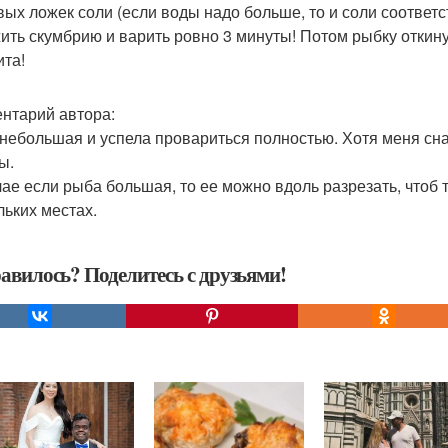
вых ложек соли (если воды надо больше, то и соли соответ
ить скумбрию и варить ровно 3 минуты! Потом рыбку откину
ита!
нтарий автора:
небольшая и успела провариться полностью. Хотя меня снач
ы.
чае если рыба большая, то ее можно вдоль разрезать, чтоб
льких местах.
авилось? Поделитесь с друзьями!