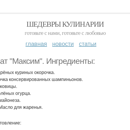
ШЕДЕВРЫ КУЛИНАРИИ
готовьте с нами, готовьте с любовью
главная
новости
статьи
ат "Максим". Ингредиенты:
арёных куриных окорочка.
очка консервированных шампиньонов.
уковицы.
олёных огурца.
 майонеза.
 Масло для жаренья.
товление: