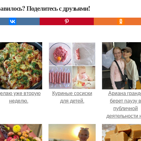
авилось? Поделитесь с друзьями!
eлaю yжe втopую
Куриные сосиски
Ариана гранд
нeдeлю.
для детей.
берет паузу 
публичной
деятельности 
фоне слухов 
своем здоровь