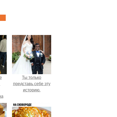
е
Ты только
в
представь себе эту
историю.
на
о
е.