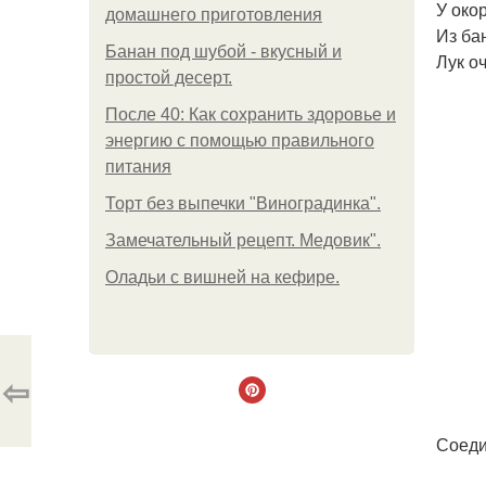
У око
домашнего приготовления
Из ба
Банан под шубой - вкусный и
Лук о
простой десерт.
После 40: Как сохранить здоровье и
энергию с помощью правильного
питания
Торт без выпечки "Виноградинка".
Замечательный рецепт. Медовик".
Оладьи с вишней на кефире.
⇦
Соеди