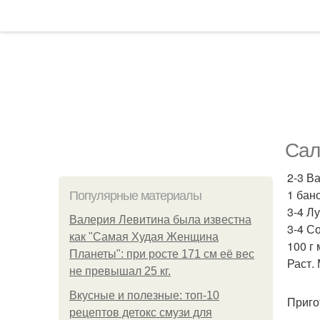
Сал
2-3 В
1 бан
Популярные материалы
3-4 Л
Валерия Левитина была известна
3-4 С
как "Самая Худая Женщина
100 г
Планеты": при росте 171 см её вес
Раст.
не превышал 25 кг.
Вкусные и полезные: топ-10
Приго
рецептов детокс смузи для