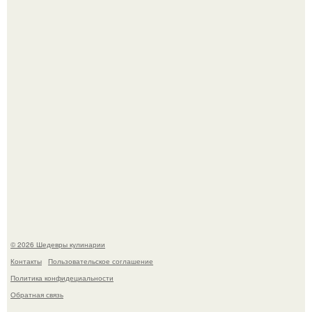
минут.
Родион Газманов тепло поздравил своего отца,
знаменитого певца Олега Газманова, с важным
юбилеем - 75-летием.
© 2026 Шедевры кулинарии
Контакты
Пользовательское соглашение
Политика конфидециальности
Обратная связь