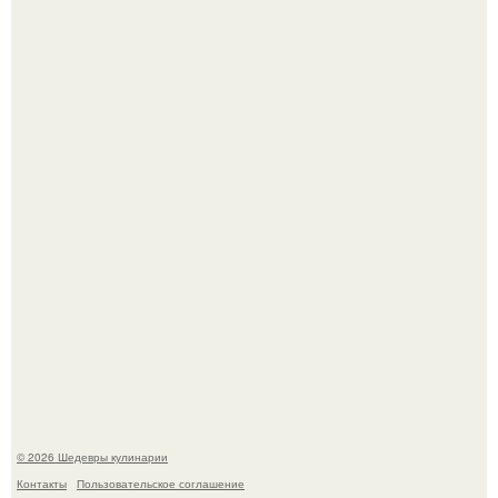
Самая популярная еда летом - мороженое.
Лето - лучшее время для сочных овощей, свежей зелени
и салатов, которые готовятся буквально за несколько
минут.
© 2026 Шедевры кулинарии
Контакты
Пользовательское соглашение