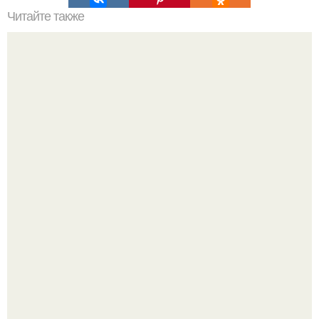
Читайте также
Печень с огурцами солеными. Печень свиная с
солеными огурчиками.
Кабачковая запеканка с фаршем и помидорами.