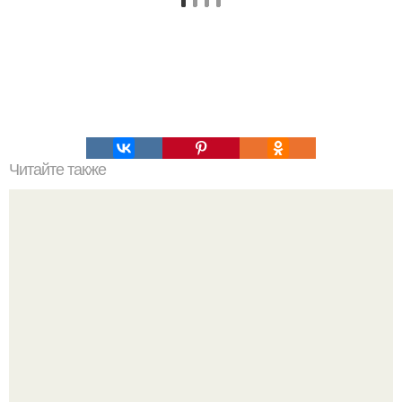
Читайте также
Пирог татарский с мясом и картошкой. Татарский пирог с
картофелем и мясом.