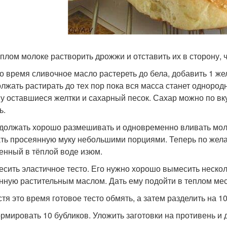
тёплом молоке растворить дрожжи и отставить их в сторону, 
это время сливочное масло растереть до бела, добавить 1 же
лжать растирать до тех пор пока вся масса станет однород
у оставшиеся желтки и сахарный песок. Сахар можно по вку
ь.
одолжать хорошо размешивать и одновременно вливать мол
ть просеянную муку небольшими порциями. Теперь по жел
енный в тёплой воде изюм.
месить эластичное тесто. Его нужно хорошо вымесить нескол
нную растительным маслом. Дать ему подойти в теплом мес
стя это время готовое тесто обмять, а затем разделить на 1
ормировать 10 бубликов. Уложить заготовки на противень и 