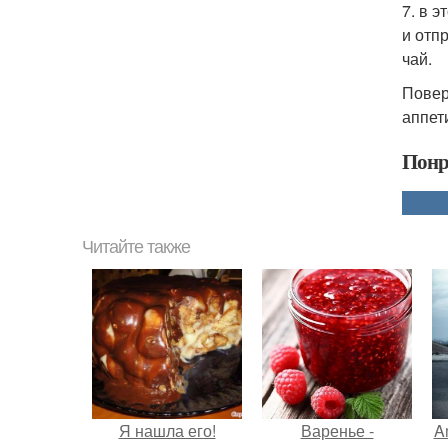
7. в 
и отп
чай.
Повер
аппет
Понр
Читайте также
Я нашла его!
Варенье -
A