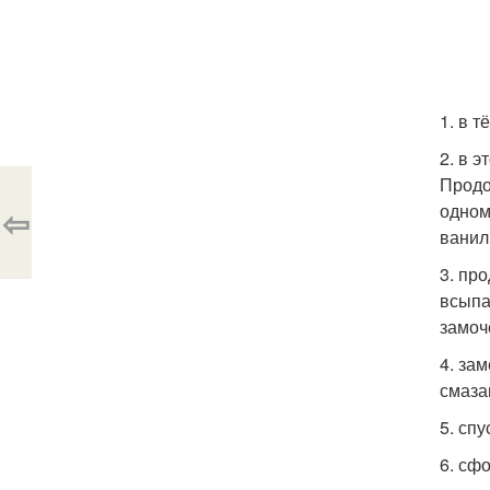
1. в 
2. в 
Продо
одном
⇦
ванил
3. пр
всыпа
замоч
4. за
смаза
5. спу
6. сф