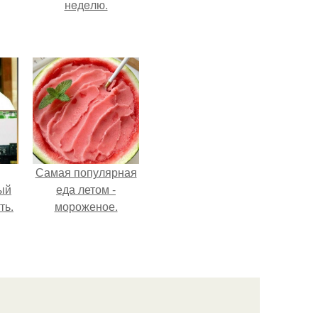
нeдeлю.
Самая популярная
ый
еда летом -
ть.
мороженое.