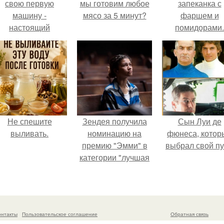
свою первую
мы готовим любое
запеканка с
машину -
мясо за 5 минут?
фаршем и
настоящий
помидорами.
втомобиль мечты
для многих
автолюбителей.
Не спешите
Зендея получила
Сын Луи де
выливать.
номинацию на
фюнеса, котор
премию "Эмми" в
выбрал свой пу
категории "лучшая
актриса в
драматическом
сериале" за третий
сезон "эйфории".
онтакты
Пользовательское соглашение
Обратная связь