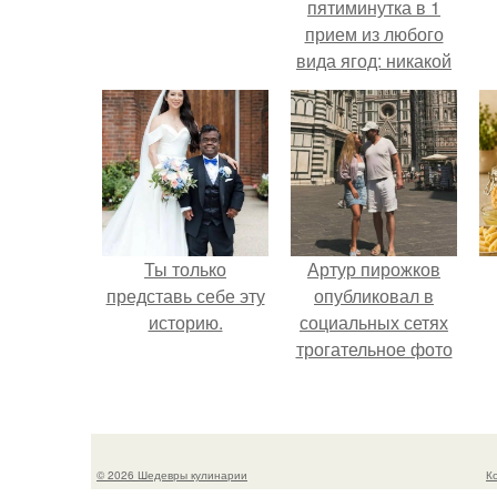
пятиминутка в 1
прием из любого
вида ягод: никакой
длительной варки,
а
все витамины на
месте!
Ты только
Артур пирожков
представь себе эту
опубликовал в
историю.
социальных сетях
трогательное фото
с супругой
Анжеликой,
сделанное во
время их недавнего
© 2026 Шедевры кулинарии
К
путешествия в