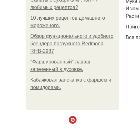
Мука в
любимых рецептов?
Изюм 
Расти
10 лучших рецептов домашнего
мороженого.
Приго
Обзор функционального и удобного
Все п
блендера погружного Redmond
RHB-2987
"Фаршированный" лаваш,
запечённый в духовке.
Кабачковая запеканка с фаршем и
помидорами.