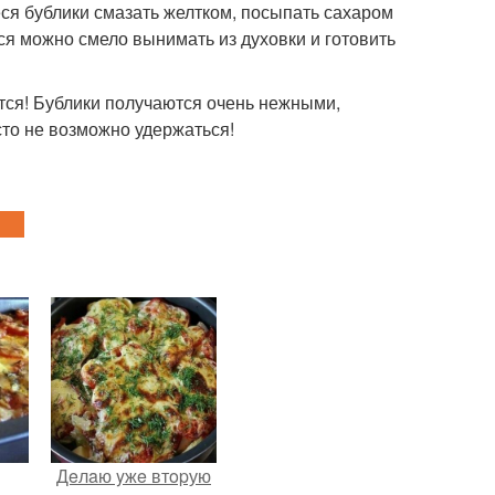
еся бублики смазать желтком, посыпать сахаром
тся можно смело вынимать из духовки и готовить
тся! Бублики получаются очень нежными,
то не возможно удержаться!
Дeлaю yжe втopую