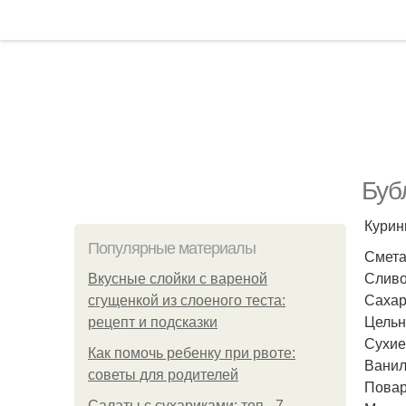
Буб
Курин
Популярные материалы
Смета
Сливо
Вкусные слойки с вареной
Сахар
сгущенкой из слоеного теста:
Цельн
рецепт и подсказки
Сухие
Как помочь ребенку при рвоте:
Ванили
советы для родителей
Повар
Салаты с сухариками: топ - 7