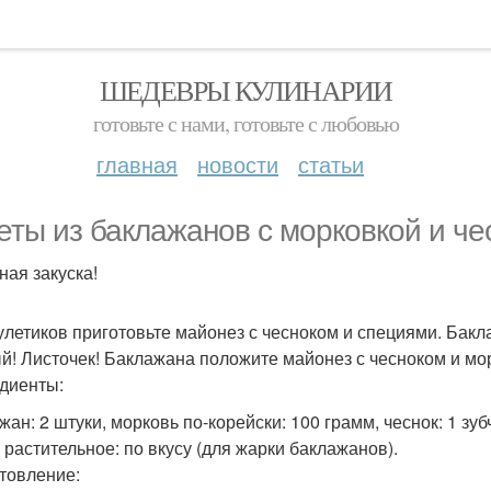
ШЕДЕВРЫ КУЛИНАРИИ
готовьте с нами, готовьте с любовью
главная
новости
статьи
еты из баклажанов с морковкой и че
ная закуска!
улетиков приготовьте майонез с чесноком и специями. Бакл
й! Листочек! Баклажана положите майонез с чесноком и морк
диенты:
ан: 2 штуки, морковь по-корейски: 100 грамм, чеснок: 1 зубч
 растительное: по вкусу (для жарки баклажанов).
товление: