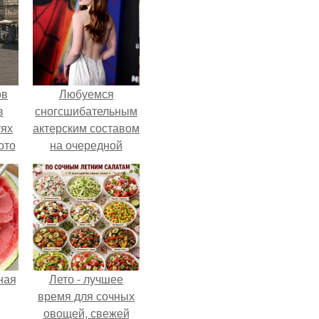
ов
Любуемся
в
сногсшибательным
тях
актерским составом
ото
на очередной
премьере нового
человека - паука.
о
него
в
ная
Лето - лучшее
время для сочных
овощей, свежей