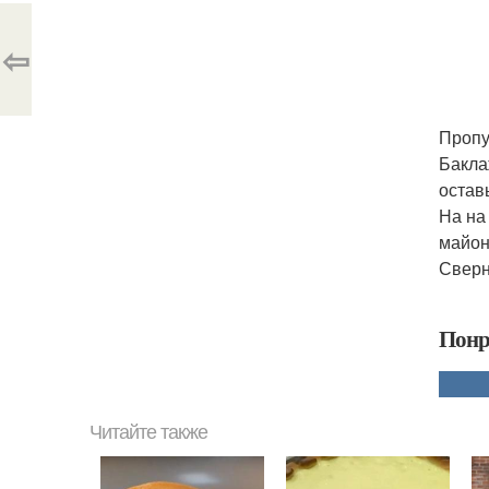
⇦
Пропу
Бакла
остав
На на
майон
Сверн
Понр
Читайте также