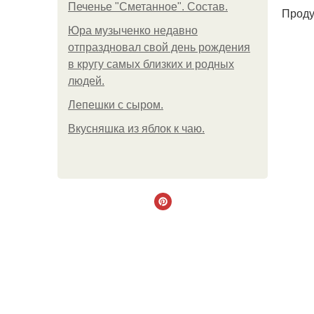
Печенье "Сметанное". Состав.
Проду
Юра музыченко недавно
отпраздновал свой день рождения
в кругу самых близких и родных
людей.
Лепешки с сыром.
Вкусняшка из яблок к чаю.