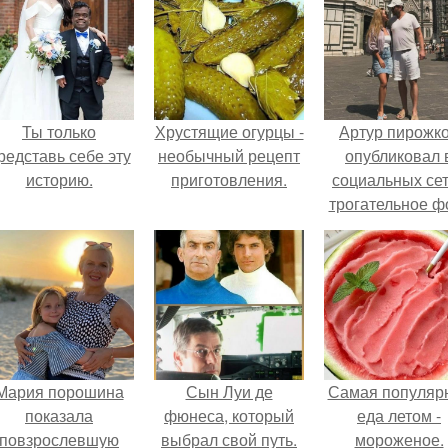
Ты только
Хрустящие огурцы -
Артур пирожк
редставь себе эту
необычный рецепт
опубликовал 
историю.
приготовления.
социальных се
трогательное ф
с супругой
Анжеликой,
сделанное в
время их недав
путешествия 
Италию.
Мария порошина
Сын Луи де
Самая популяр
показала
фюнеса, который
еда летом -
повзрослевшую
выбрал свой путь.
мороженое.