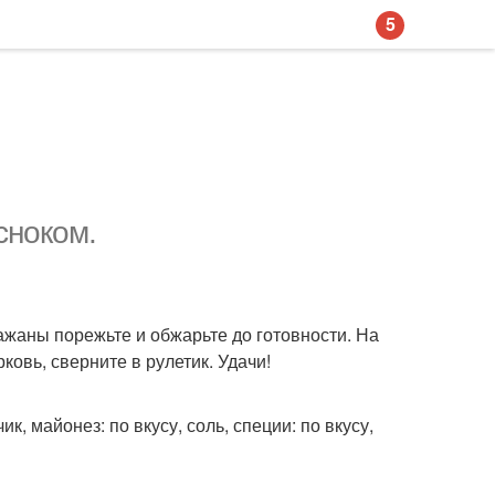
5
сноком.
ажаны порежьте и обжарьте до готовности. На
овь, сверните в рулетик. Удачи!
ик, майонез: по вкусу, соль, специи: по вкусу,