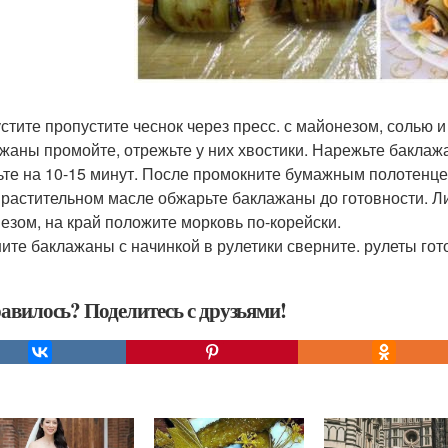
стите пропустите чеснок через пресс. с майонезом, солью
жаны промойте, отрежьте у них хвостики. Нарежьте баклаж
ьте на 10-15 минут. После промокните бумажным полотенцем
 растительном масле обжарьте баклажаны до готовности. 
езом, на край положите морковь по-корейски.
ите баклажаны с начинкой в рулетики сверните. рулеты гот
авилось? Поделитесь с друзьями!