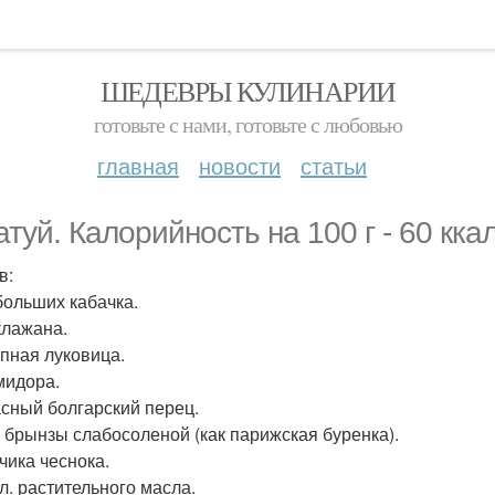
ШЕДЕВРЫ КУЛИНАРИИ
готовьте с нами, готовьте с любовью
главная
новости
статьи
атуй. Калорийность на 100 г - 60 ккал
в:
ебольших кабачка.
клажана.
упная луковица.
омидора.
расный болгарский перец.
 г брынзы слабосоленой (как парижская буренка).
бчика чеснока.
. л. растительного масла.