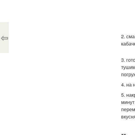
⇦
2. см
кабач
3. го
тушим
погру
4. на
5. на
минут
перем
вкусн