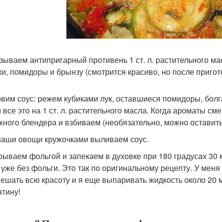
азываем антипригарный противень 1 ст. л. растительного м
ки, помидоры и брынзу (смотрится красиво, но после пригот
товим соус: режем кубиками лук, оставшиеся помидоры, болг
 все это на 1 ст. л. растительного масла. Когда ароматы с
жного блендера и взбиваем (необязательно, можно оставить
 наши овощи кружочками выливаем соус.
крываем фольгой и запекаем в духовке при 180 градусах 30
 уже без фольги. Это так по оригинальному рецепту. У мен
ешать всю красоту и я еще выпаривать жидкость около 20 м
ятину!