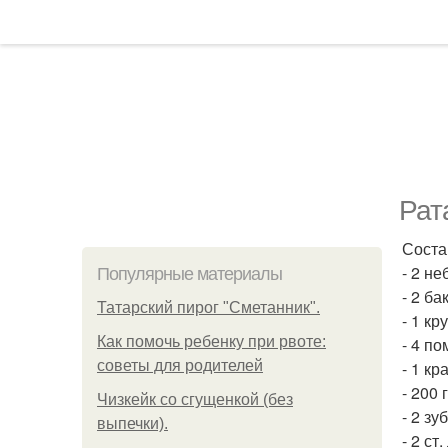
Рат
Соста
- 2 н
Популярные материалы
- 2 ба
Татарский пирог "Сметанник".
- 1 кр
Как помочь ребенку при рвоте:
- 4 п
советы для родителей
- 1 к
- 200
Чизкейк со сгущенкой (без
- 2 зу
выпечки).
- 2 ст