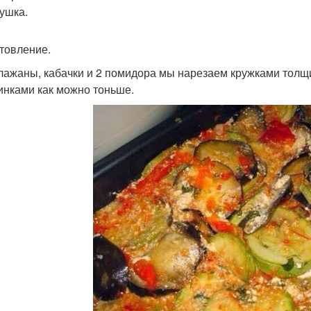
рушка.
товление.
клажаны, кабачки и 2 помидора мы нарезаем кружками толщи
инками как можно тоньше.