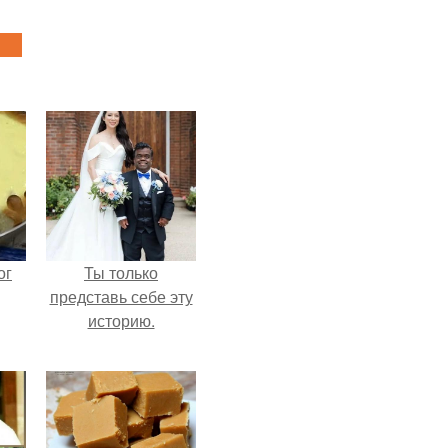
ог
Ты только
представь себе эту
историю.