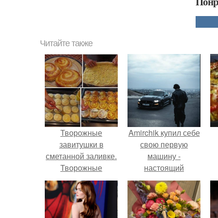
Понр
Читайте также
Творожные
Amirchik купил себе
завитушки в
свою первую
сметанной заливке.
машину -
Творожные
настоящий
завитушки.
автомобиль мечты
Ингредиенты:
для многих
автолюбителей.