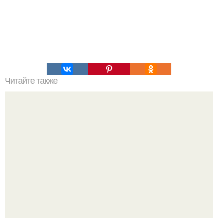
Читайте также
9 быстрых и сытных пирогов на ужин.