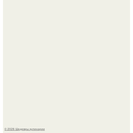
Мария порошина показала повзрослевшую дочь.
Сын Луи де фюнеса, который выбрал свой путь.
© 2026 Шедевры кулинарии