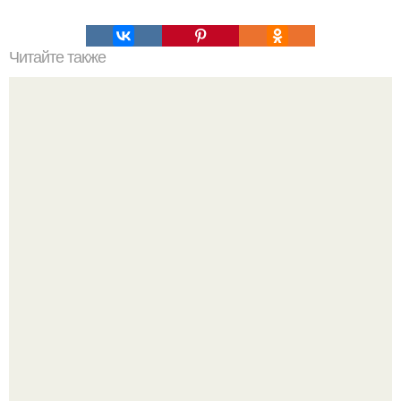
Читайте также
Творожные булочки за 15 минут.
Варенье - пятиминутка в 1 прием из любого вида ягод: