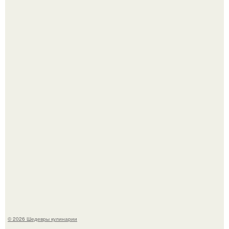
Мария порошина показала повзрослевшую дочь.
Самая популярная еда летом - мороженое.
© 2026 Шедевры кулинарии