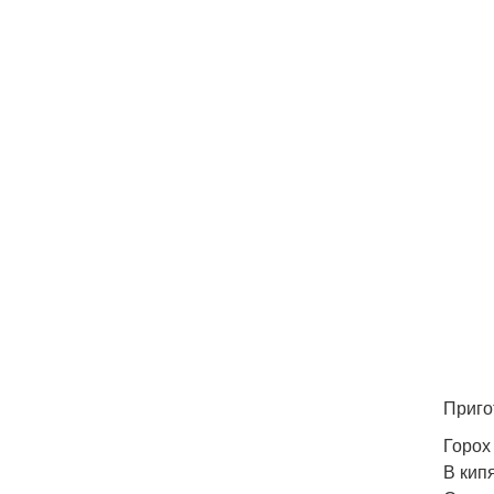
Приго
Горох 
В кип