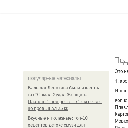
Под
Это н
Популярные материалы
1. ар
Валерия Левитина была известна
Ингре
как "Самая Худая Женщина
Копчё
Планеты": при росте 171 см её вес
Плавл
не превышал 25 кг.
Картош
Вкусные и полезные: топ-10
Морков
рецептов детокс смузи для
Репчат