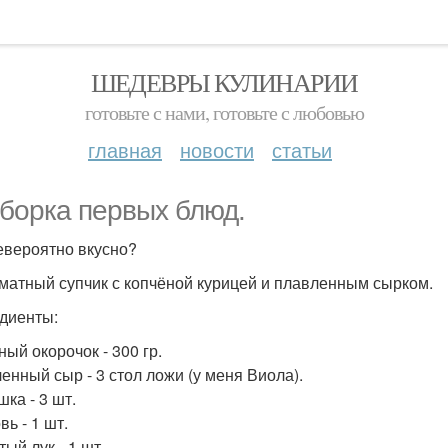
ШЕДЕВРЫ КУЛИНАРИИ
готовьте с нами, готовьте с любовью
главная
новости
статьи
борка первых блюд.
евероятно вкусно?
оматный супчик с копчёной курицей и плавленным сырком.
диенты:
ный окорочок - 300 гр.
енный сыр - 3 стол ложи (у меня Виола).
ка - 3 шт.
ь - 1 шт.
ый лук - 1 шт.