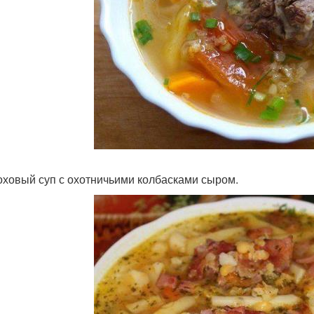
роховый суп с охотничьими колбасками сыром.