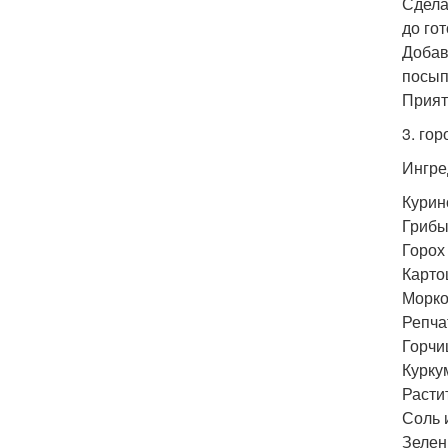
Сдела
до го
Добав
посып
Прият
3. го
Ингре
Курино
Грибы
Горох 
Картош
Морков
Репчат
Горчи
Курку
Расти
Соль и
Зелен