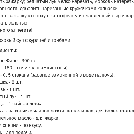
ть зажарку; репчатый лук мелко нарезать, морковь натереть
товности, добавить нарезанные кружочками колбаски.
ить зажарку к гороху с картофелем и плавленный сыр и вар
ать зеленью.
ного аппетита!
роховый суп с курицей и грибами.
диенты:
е Филе - 300 гр.
 - 150 гр (у меня шампиньоны).
- 0, 5 стакана (заранее замоченной в воде на ночь).
ка - 2 шт.
ь - 1 шт.
ый лук - 1 шт.
ца - 1 чайная ложка.
ма - на кончике чайной ложки (по желанию, для более жёлтог
тельное масло - для жарки.
 специи - по вкусу.
ь - для подачи.