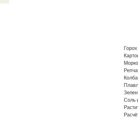
Горох 
Картош
Морков
Репчат
Колбас
Плавл
Зелен
Соль и
Расти
Расчёт