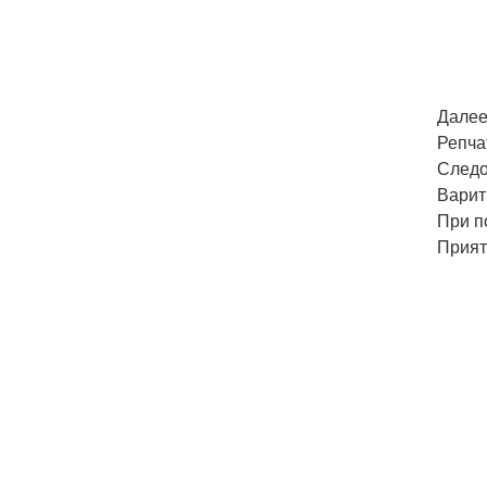
Далее
Репча
Следо
Варит
При п
Прият