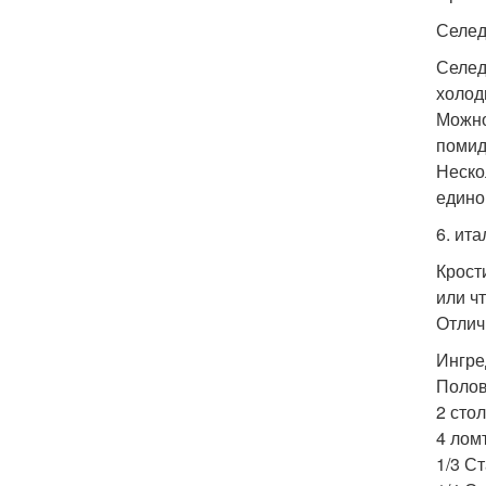
Селед
Селед
холод
Можно
помид
Неско
едино
6. ит
Крост
или ч
Отлич
Ингре
Полов
2 сто
4 лом
1/3 С