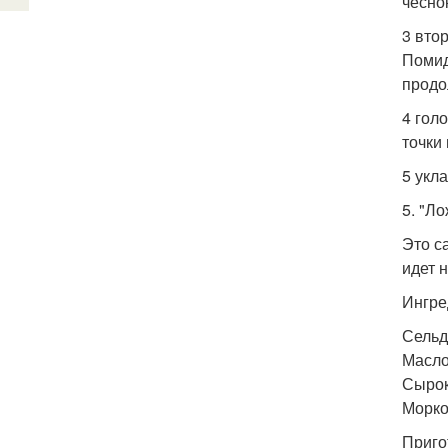
чесно
3 вто
Помид
продо
4 гол
точки
5 укл
5. "Л
Это с
идет н
Ингре
Сельдь
Масло
Сырок
Морко
Приго