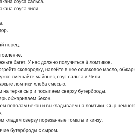
такана соуса сальса.
такана соуса чили.
а.
ор.
.
й перец.
товление.
режьте багет. У нас должно получиться 8 ломтиков.
зогрейте сковородку, налейте в нее оливковое масло, обжарь
кружке смешайте майонез, соус сальса и Чили.
мажьте ломтики хлеба смесью.
ем на терке сыр и посыпаем сверху бутерброды.
перь обжариваем бекон.
жем пополам бекон и выкладываем на ломтики. Сыр немного
у.
тем кладем сверзу порезанные томаты и кинзу.
рячие бутерброды с сыром.