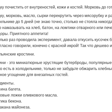
ку почистить от внутреностей, кожи и костей. Морковь до го
ку, морковь, масло, сырки перекрутить через мясорубку и 
ильнике до 5 дней (не знаю точно, столько не стояла никогда
 намазывать на хлеб, батон, на ломтики отварного или печ
оры. Приятного аппетита!
лько раз проводила эксперимент, давала откусить кусочек б
гласно говорили, конечно с красной икрой! Так что дешево и
альянские кростини.
ини - это миниатюрные хрустящие бутерброды, популярные 
то есть в холодильнике, только не забудьте обжарить хлебн
ное угощение для внезапных гостей.
диенты.
ина багета.
ловые ложки оливкового масла.
тика бекона.
такана майонеза.