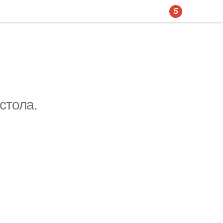
5
стола.