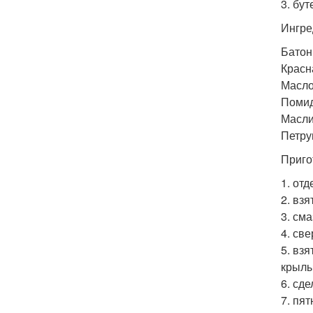
3. бу
Ингре
Батон
Красн
Масло
Поми
Масли
Петру
Приго
1. от
2. вз
3. см
4. св
5. вз
крылы
6. сд
7. пя