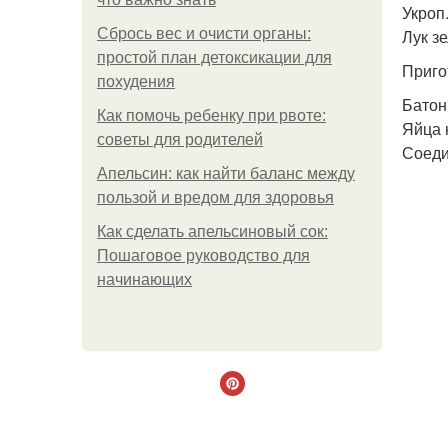
Укроп
Сбрось вес и очисти органы:
Лук з
простой план детоксикации для
Приго
похудения
Батон
Как помочь ребенку при рвоте:
Яйца 
советы для родителей
Соеди
Апельсин: как найти баланс между
пользой и вредом для здоровья
Как сделать апельсиновый сок:
Пошаговое руководство для
начинающих