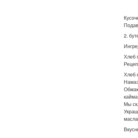
Кусоч
Подав
2. бу
Ингре
Хлеб 
Рецеп
Хлеб 
Намаз
Обмак
кайма
Мы ск
Украш
масла
Вкусн