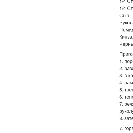
1/4 С
1/4 С
Сыр.
Рукол
Помид
Кинза
Черны
Приго
1. по
2. ра
3. в 
4. на
5. тр
6. те
7. ре
рукол
8. за
7. го