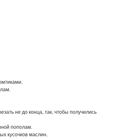
ломтиками.
олам.
езать не до конца, так, чтобы получились
нной пополам.
ых кусочков маслин.