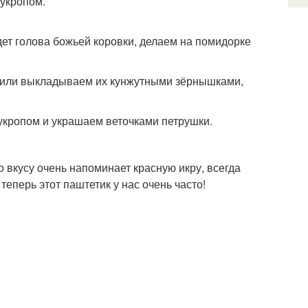
укропом.
ет голова божьей коровки, делаем на помидорке
а или выкладываем их кунжутными зёрнышками,
укропом и украшаем веточками петрушки.
 вкусу очень напоминает красную икру, всегда
 теперь этот паштетик у нас очень часто!