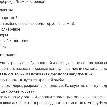
терброды "Божьи Коровки".
диенты:
 нарезной.
ая рыба (лосось, форель, горубша, семга).
 сливочное.
доры.
ны без косточек.
шка.
товление:
делить красную рыбу от костей и кожицы, нарезать тонкими 
ять батон, разрезать каждый нарезанный ломтик батона поп
азать сливочным маслом каждую половинку ломтика.
ерху положить кусочек красной рыбы.
ять помидоры, разрезать их пополам. Каждую половинку надр
шки божье коровки.
елать голову у божьей коровки с помощью маслины, разреза
тнышки для божьей коровки сделать с помощью мелкорублен