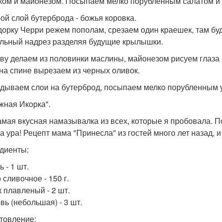
ком и майонезом. Посыпаем мелко порубленным салатом и 
рой слой бутерброда - божья коровка.
орку Черри режем пополам, срезаем один краешек, там буд
льный надрез разделяя будущие крылышки.
ову делаем из половинки маслины, майонезом рисуем глаз
 на спине вырезаем из черных оливок.
адываем слои на бутерброд, посыпаем мелко порубленным 
ожная Икорка".
амая вкусная намазывалка из всех, которые я пробовала. По
а ура! Рецепт мама "Принесла" из гостей много лет назад, и
диенты:
 - 1 шт.
 сливочное - 150 г.
 плавленый - 2 шт.
вь (небольшая) - 3 шт.
товление: