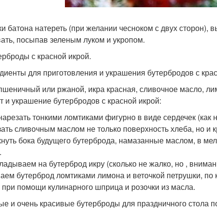
ки батона натереть (при желании чесноком с двух сторон), в
ать, посыпав зеленым луком и укропом.
терброды с красной икрой.
диенты для приготовления и украшения бутербродов с крас
пшеничный или ржаной, икра красная, сливочное масло, лим
т и украшение бутербродов с красной икрой:
нарезать тонкими ломтиками фигурно в виде сердечек (как н
ать сливочным маслом не только поверхность хлеба, но и к
нуть бока будущего бутерброда, намазанные маслом, в мел
.
ладываем на бутерброд икру (сколько не жалко, но , внимани
аем бутерброд ломтиками лимона и веточкой петрушки, по 
 при помощи кулинарного шприца и розочки из масла.
ые и очень красивые бутерброды для праздничного стола п