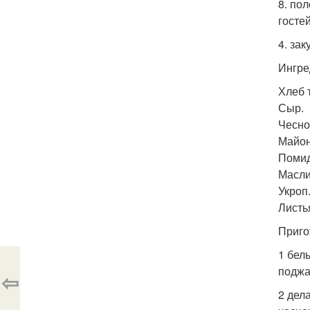
8. по
гостей
4. зак
Ингре
Хлеб 
Сыр.
Чесно
Майон
Помид
Масли
Укроп
Листь
Приго
1 бел
поджа
⇦
2 дел