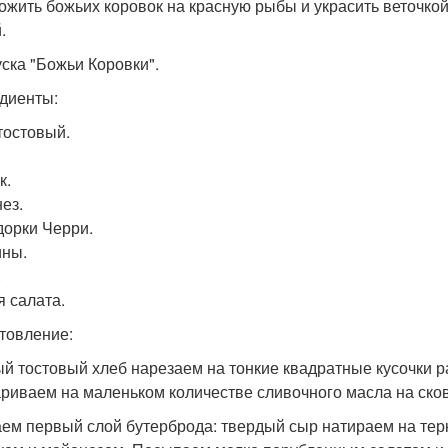
ложить божьих коровок на красную рыбы и украсить веточкой
.
уска "Божьи Коровки".
диенты:
тостовый.
к.
ез.
орки Черри.
ны.
.
я салата.
товление:
ый тостовый хлеб нарезаем на тонкие квадратные кусочки р
риваем на маленьком количестве сливочного масла на ско
аем первый слой бутерброда: твердый сыр натираем на тер