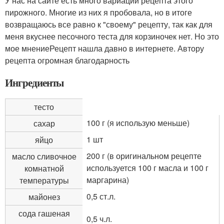
У нас на сайте есть много вариаций рецепта этого
пирожного. Многие из них я пробовала, но в итоге
возвращаюсь все равно к "своему" рецепту, так как для
меня вкуснее песочного теста для корзиночек нет. Но это
мое мнениеРецепт нашла давно в интернете. Автору
рецепта огромная благодарность
Ингредиенты
тесто
100 г (я использую меньше)
сахар
1 шт
яйцо
200 г (в оригинальном рецепте
масло сливочное
используется 100 г масла и 100 г
комнатной
маргарина)
температуры
0,5 ст.л.
майонез
сода гашеная
0,5 ч.л.