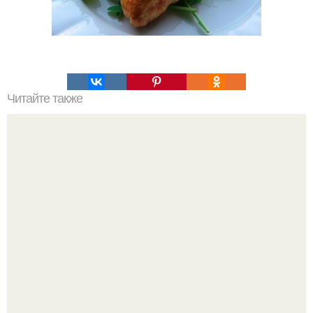
Читайте также
Нудли по-украински. Какая же это вкуснятина!