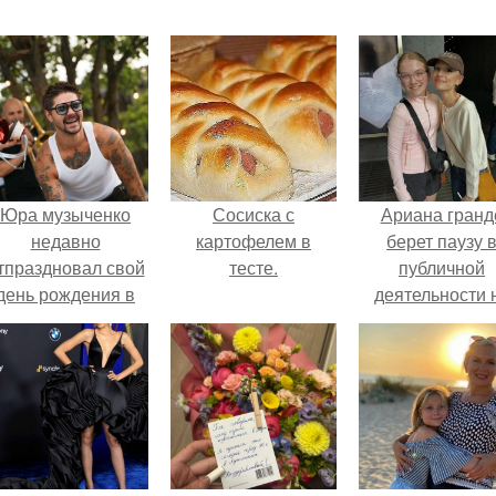
Юра музыченко
Сосиска с
Ариана гранд
недавно
картофелем в
берет паузу 
тпраздновал свой
тесте.
публичной
день рождения в
деятельности 
кругу самых
фоне слухов 
близких и родных
своем здоровь
людей.