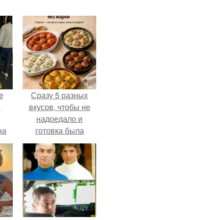
е
Сразу 5 разных
в
вкусов, чтобы не
надоедало и
на
готовка была
о
проще.
е.