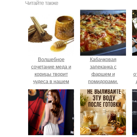
Читайте также
Волшебное
Кабачковая
сочетание меда и
запеканка с
корицы творит
фаршем и
о
чудеса в нашем
помидорами.
организме!