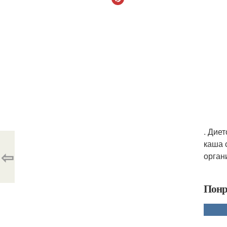
. Дие
каша 
⇦
орган
Понр