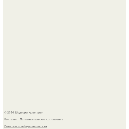
Зендея в рамках промо - тура нового "Человека - Паука"
в Лос-анджелесе.
Мария порошина показала повзрослевшую дочь.
© 2026 Шедевры кулинарии
Контакты
Пользовательское соглашение
Политика конфидециальности