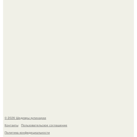
Сын Луи де фюнеса, который выбрал свой путь.
Лето - лучшее время для сочных овощей, свежей зелени
и салатов, которые готовятся буквально за несколько
минут.
© 2026 Шедевры кулинарии
Контакты
Пользовательское соглашение
Политика конфидециальности