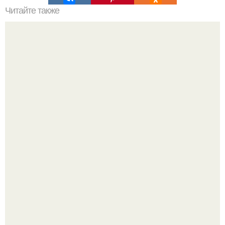
Читайте также
Волшебное сочетание меда и корицы творит чудеса в
нашем организме!
Татарский пирог "Сметанник".