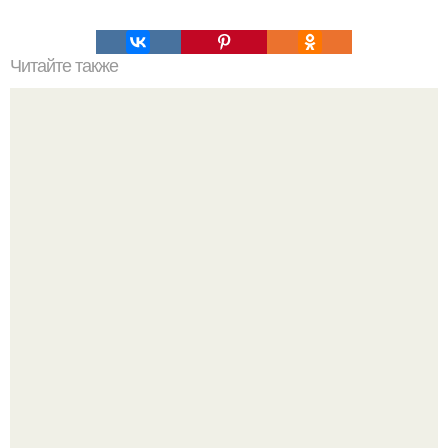
Читайте также
Хрустящие огурцы - необычный рецепт приготовления.
Юра музыченко недавно отпраздновал свой день