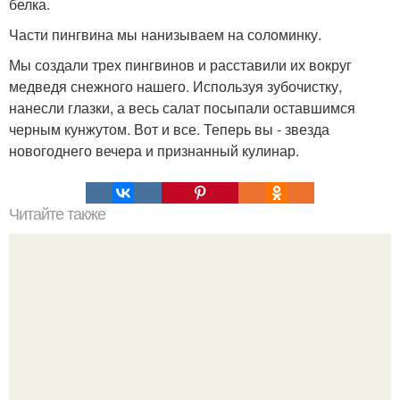
белка.
Части пингвина мы нанизываем на соломинку.
Мы создали трех пингвинов и расставили их вокруг
медведя снежного нашего. Используя зубочистку,
нанесли глазки, а весь салат посыпали оставшимся
черным кунжутом. Вот и все. Теперь вы - звезда
новогоднего вечера и признанный кулинар.
Читайте также
Шоколадные палочки. Всем это печенье так
понравилось, что к вечеру не осталось и крошки.