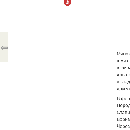
⇦
Мягко
в мик
взбив
яйца 
и гла
другу
В фор
Перед
Стави
Варим
Через 