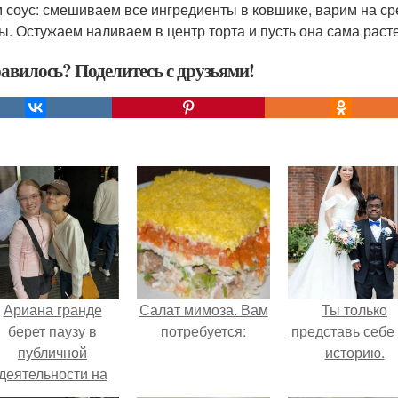
 соус: смешиваем все ингредиенты в ковшике, варим на ср
ы. Остужаем наливаем в центр торта и пусть она сама расте
авилось? Поделитесь с друзьями!
Ариана гранде
Салат мимоза. Вам
Ты только
берет паузу в
потребуется:
представь себе 
публичной
историю.
деятельности на
фоне слухов о