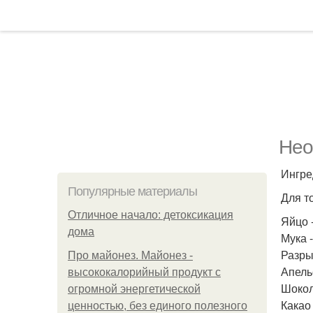
Нео
Ингре
Популярные материалы
Для т
Отличное начало: детоксикация
Яйцо -
дома
Мука -
Разрых
Про майонез. Майонез -
Апельс
высококалорийный продукт с
Шокола
огромной энергетической
Какао 
ценностью, без единого полезного