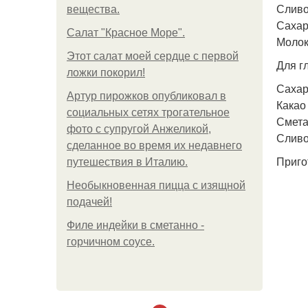
Сливо
вещества.
Сахар 
Салат "Красное Море".
Молок
Этот салат моей сердце с первой
Для г
ложки покорил!
Сахар 
Артур пирожков опубликовал в
Какао -
социальных сетях трогательное
Сметан
фото с супругой Анжеликой,
Сливо
сделанное во время их недавнего
Приго
путешествия в Италию.
Необыкновенная пицца с изящной
подачей!
Филе индейки в сметанно -
горчичном соусе.