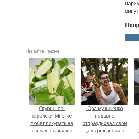
Варим
минут
Понр
Читайте также
Огурцы по-
Юра музыченко
корейски. Многие
недавно
любят покупать на
отпраздновал свой
рынках различные
день рождения в
овощные салаты
кругу самых