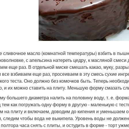
е сливочное масло (комнатной температуры) взбить в пышн
роволновке, с апельсина натереть цедру, к масляной смеси
аем еще раз. В отдельной миске смешать какао, муку, разр
и все взбиваем еще раз, просеиваем в эту смесь сухие инг
дкого теста. Оно должно без комочков быть. Теперь необхо
ю, и их можно ставить на плиту. Меньшую форму смазать сл
му большего диаметра налить на половину воду, т. е. форма
 тем как погружать одну форму в другую - маленькую с тест
м на плиту и включаем, доводим до кипения и уменьшаем ог
, следим чтобы вода не выкипела. Уровень воды не должен 
полтора часа снять с плиты, и остудить в форме - торт ужмет