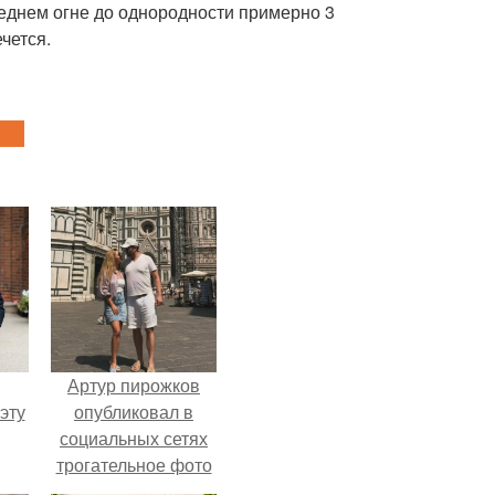
еднем огне до однородности примерно 3
чется.
Артур пирожков
эту
опубликовал в
социальных сетях
трогательное фото
с супругой