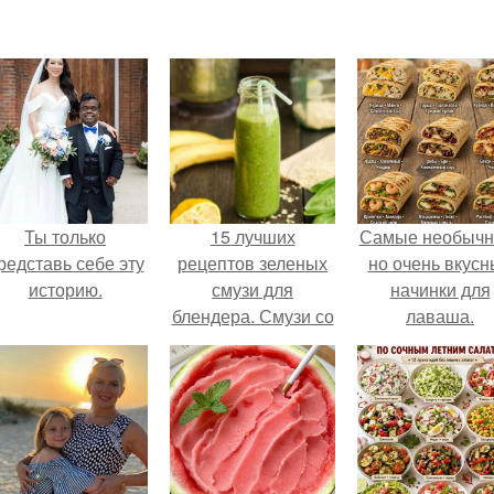
Ты только
15 лучших
Самые необычн
редставь себе эту
рецептов зеленых
но очень вкус
историю.
смузи для
начинки для
блендера. Смузи со
лаваша.
шпинатом —
вкусный и
полезный напиток