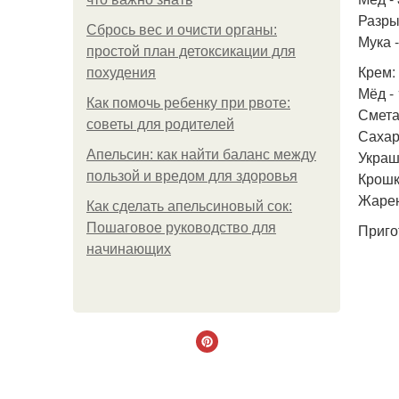
Разрых
Сбрось вес и очисти органы:
Мука -
простой план детоксикации для
Крем:
похудения
Мёд - 
Как помочь ребенку при рвоте:
Смета
советы для родителей
Сахарн
Апельсин: как найти баланс между
Украш
пользой и вредом для здоровья
Крошк
Жарен
Как сделать апельсиновый сок:
Пошаговое руководство для
Приго
начинающих