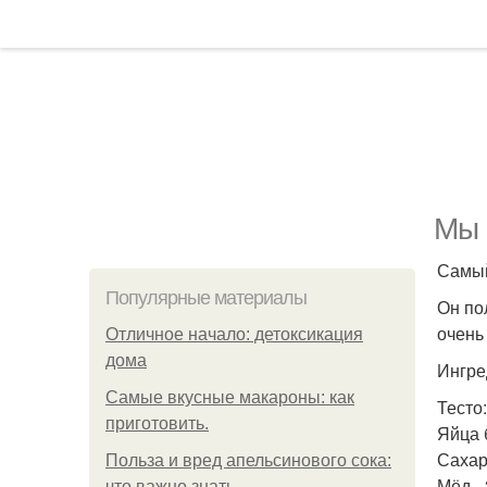
Мы 
Самый
Популярные материалы
Он по
очень
Отличное начало: детоксикация
дома
Ингре
Самые вкусные макароны: как
Тесто:
приготовить.
Яйца 
Сахар 
Польза и вред апельсинового сока:
Мёд - 
что важно знать