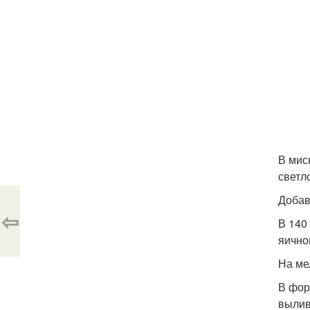
В мис
светл
Добав
⇦
В 140
яично
На ме
В фор
вылив