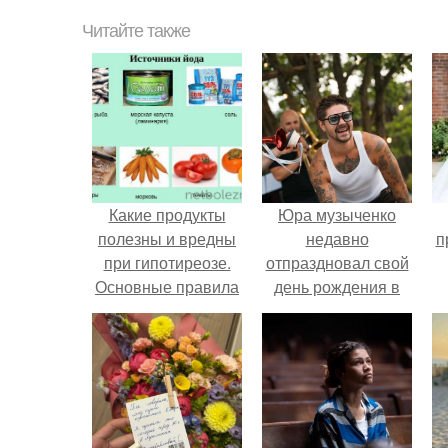
Читайте также
Какие продукты
Юра музыченко
полезны и вредны
недавно
п
при гипотиреозе.
отпраздновал свой
Основные правила
день рождения в
диеты при
кругу самых
гипотиреозе
близких и родных
людей.