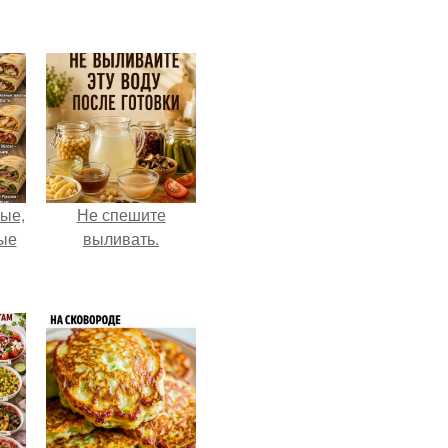
ые,
Не спешите
ные
выливать.