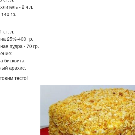
литель - 2 ч л.
 140 гр.
1 ст. л.
на 25%-400 гр.
ая пудра - 70 гр.
ение:
а бисквита.
ый арахис.
товим тесто!