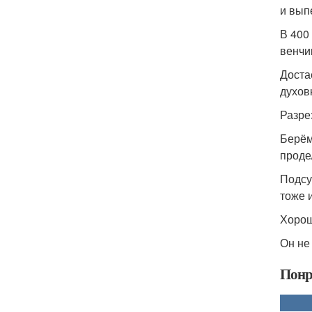
и вып
В 400
венчи
Доста
духов
Разре
Берём
проде
Подсу
тоже 
Хорош
Он не
Понр