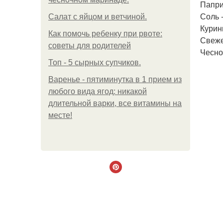
Паприк
Соль -
Салат с яйцом и ветчиной.
Курин
Как помочь ребенку при рвоте:
Свеже
советы для родителей
Чеснок
Топ - 5 сырных супчиков.
Варенье - пятиминутка в 1 прием из
любого вида ягод: никакой
длительной варки, все витамины на
месте!