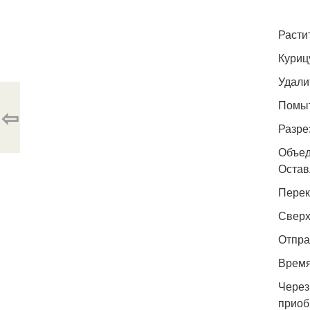
Растит
Куриц
Удали
Помыт
⇦
Разре
Объед
Остав
Перек
Сверх
Отпра
Время
Через
приоб