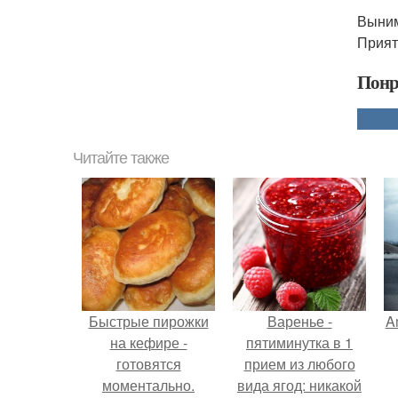
Выним
Прият
Понр
Читайте также
Быстрые пирожки
Варенье -
A
на кефире -
пятиминутка в 1
готовятся
прием из любого
моментально.
вида ягод: никакой