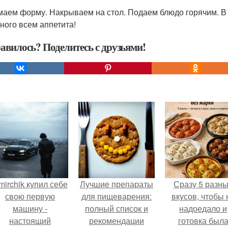
аем форму. Накрываем на стол. Подаем блюдо горячим. В 
ного всем аппетита!
авилось? Поделитесь с друзьями!
mirchik купил себе
Лучшие препараты
Сразу 5 разн
свою первую
для пищеварения:
вкусов, чтобы 
машину -
полный список и
надоедало и
настоящий
рекомендации
готовка был