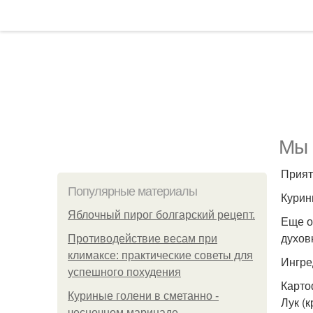
Мы 
Прият
Популярные материалы
Курин
Яблочный пирог болгарский рецепт.
Еще о
духов
Противодействие весам при
климаксе: практические советы для
Ингре
успешного похудения
Картоф
Куриные голени в сметанно -
Лук (к
чесночном маринаде.