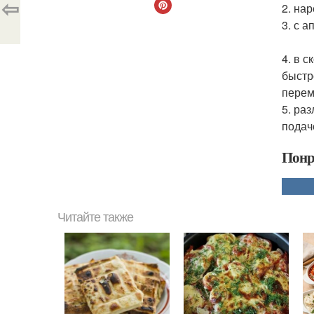
⇦
2. на
3. с 
4. в 
быстр
перем
5. ра
подач
Понр
Читайте также