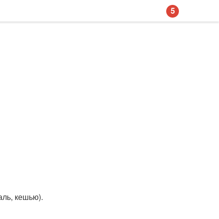
5
аль, кешью).