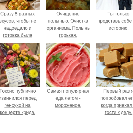
Сразу 5 разных
Очищение
Ты только
вкусов, чтобы не
полынью. Очистка
представь себе 
надоедало и
организма. Полынь
историю.
готовка была
горькая.
проще.
Токсис публично
Самая популярная
Первый раз 
извинился перед
еда летом -
попробовал ег
генсухой на
мороженое.
когда приехал
концерте крида.
гости к деду.