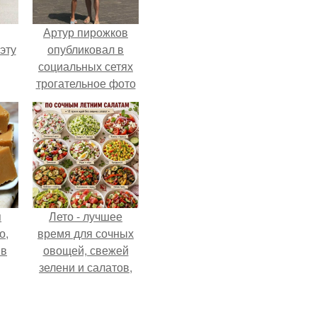
Артур пирожков
эту
опубликовал в
социальных сетях
трогательное фото
с супругой
Анжеликой,
сделанное во
время их недавнего
путешествия в
Италию.
я
Лето - лучшее
о,
время для сочных
 в
овощей, свежей
зелени и салатов,
которые готовятся
буквально за