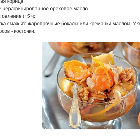
ая корица.
 нерафинированное ореховое масло.
товление (15 ч:
егка смажьте жаропрочные бокалы или креманки маслом. У яб
сов - косточки.