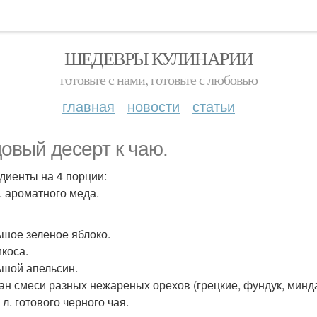
ШЕДЕВРЫ КУЛИНАРИИ
готовьте с нами, готовьте с любовью
главная
новости
статьи
овый десерт к чаю.
диенты на 4 порции:
л. ароматного меда.
ьшое зеленое яблоко.
икоса.
ьшой апельсин.
кан смеси разных нежареных орехов (грецкие, фундук, минд
. л. готового черного чая.