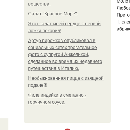
Молот
вещества.
Любое
Салат "Красное Море".
Приго
1. сл
Этот салат моей сердце с первой
абрико
ложки покорил!
Артур пирожков опубликовал в
социальных сетях трогательное
фото с супругой Анжеликой,
сделанное во время их недавнего
путешествия в Италию.
Необыкновенная пицца с изящной
подачей!
Филе индейки в сметанно -
горчичном соусе.