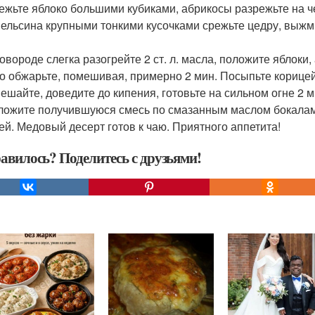
режьте яблоко большими кубиками, абрикосы разрежьте на че
апельсина крупными тонкими кусочками срежьте цедру, выжм
сковороде слегка разогрейте 2 ст. л. масла, положите яблоки
о обжарьте, помешивая, примерно 2 мин. Посыпьте корицей,
ешайте, доведите до кипения, готовьте на сильном огне 2 м
зложите получившуюся смесь по смазанным маслом бокалам 
ей. Медовый десерт готов к чаю. Приятного аппетита!
авилось? Поделитесь с друзьями!