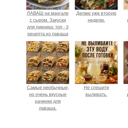
ЛАВАШ на мангале
Дeлaю yжe втopую
с сыром. Закуски
нeдeлю.
для пикника: топ - 3
рецепта из лаваша
на мангале на
любой вкус.
Самые необычные,
Не спешите
но очень вкусные
выливать.
начинки для
лаваша.