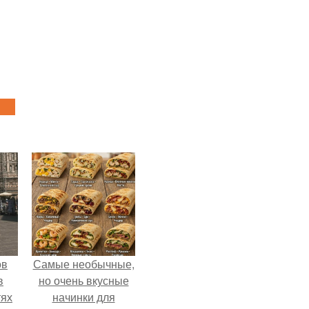
ов
Самые необычные,
в
но очень вкусные
тях
начинки для