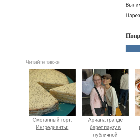
Выним
Нарез
Понр
Читайте также
Сметанный торт.
Ариана гранде
Ингредиенты:
берет паузу в
публичной