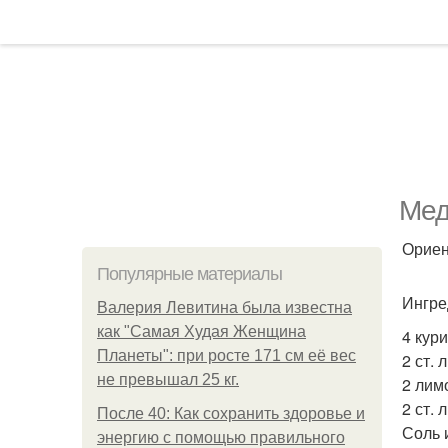
Мед
Ориен
Популярные материалы
Ингре
Валерия Левитина была известна
как "Самая Худая Женщина
4 кур
Планеты": при росте 171 см её вес
2 ст. 
не превышал 25 кг.
2 лим
2 ст. 
После 40: Как сохранить здоровье и
Соль 
энергию с помощью правильного