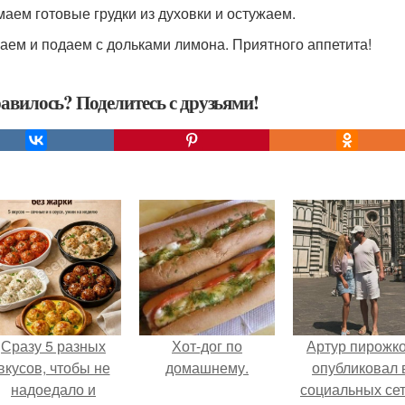
аем готовые грудки из духовки и остужаем.
аем и подаем с дольками лимона. Приятного аппетита!
авилось? Поделитесь с друзьями!
Сразу 5 разных
Хот-дог по
Артур пирожк
вкусов, чтобы не
домашнему.
опубликовал 
надоедало и
социальных се