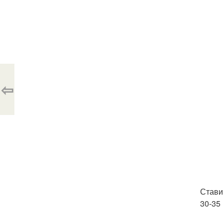
⇦
Стави
30-35