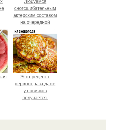
ых
Любуемся
не
сногсшибательным
актерским составом
а
на очередной
премьере нового
человека - паука.
ная
Этот рецепт с
первого раза даже
у новичков
получается.