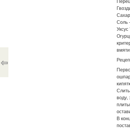
Перец
Гвозди
Сахар 
Соль -
Уксус 
Огурц
крите
вмяти
⇦
Рецеп
Перво
ошпар
кипят
Слить
воду,
плиты
остав
В конц
поста