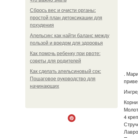
Сбрось вес и очисти органы:
простой план детоксикации для
похудения
Апельсин: как найти баланс между
пользой и вредом для здоровья
Как помочь ребенку при рвоте:
советы для родителей
Как сделать апельсиновый сок:
. Мар
Пошаговое руководство для
приве
начинающих
Ингре
Корни
Молот
4 креп
Стручо
Лавров