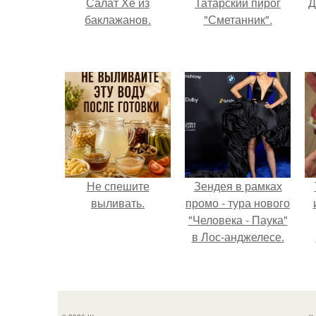
Салат Хе из
Татарский пирог
Д
баклажанов.
"Сметанник".
Не спешите
Зендея в рамках
выливать.
промо - тура нового
"Человека - Паука"
в Лос-анджелесе.