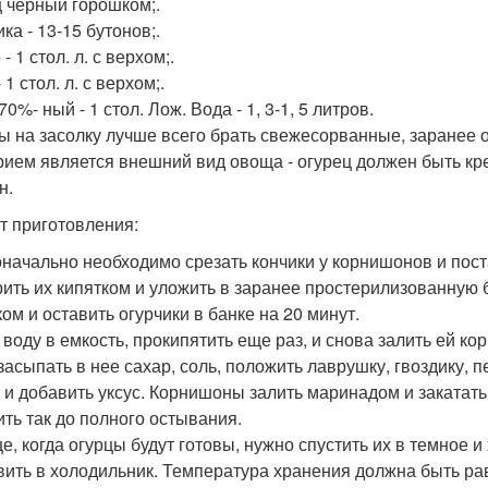
 черный горошком;.
ка - 13-15 бутонов;.
- 1 стол. л. с верхом;.
 1 стол. л. с верхом;.
70%- ный - 1 стол. Лож. Вода - 1, 3-1, 5 литров.
ы на засолку лучше всего брать свежесорванные, заранее
рием является внешний вид овоща - огурец должен быть кр
н.
т приготовления:
начально необходимо срезать кончики у корнишонов и пост
ить их кипятком и уложить в заранее простерилизованную б
ком и оставить огурчики в банке на 20 минут.
 воду в емкость, прокипятить еще раз, и снова залить ей ко
 засыпать в нее сахар, соль, положить лаврушку, гвоздику, п
 и добавить уксус. Корнишоны залить маринадом и закатать
ить так до полного остывания.
е, когда огурцы будут готовы, нужно спустить их в темное и
вить в холодильник. Температура хранения должна быть ра