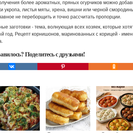
олучения более ароматных, пряных огурчиков можно добави
ки укропа, листья мяты, хрена, вишни или черной смородин
Главное не переборщить и точно рассчитать пропорции.
ые заготовки - тема, волнующая всех хозяек, которые хотя
ый год. Рецепт корнишонов, маринованных с корицей - именн
а.
авилось? Поделитесь с друзьями!