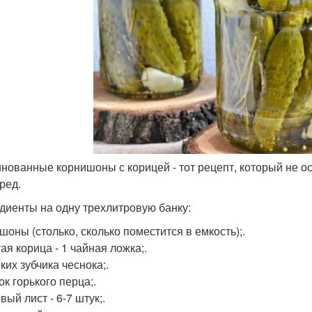
инованные корнишоны с корицей - тот рецепт, который не
ред.
диенты на одну трехлитровую банку:
шоны (столько, сколько поместится в емкость);.
ая корица - 1 чайная ложка;.
ких зубчика чеснока;.
к горького перца;.
ый лист - 6-7 штук;.