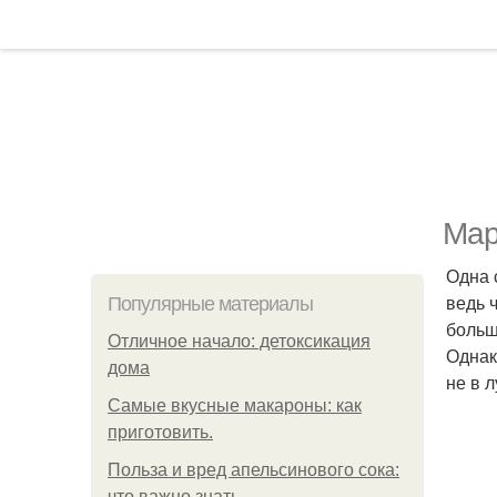
Мар
Одна 
ведь 
Популярные материалы
больш
Отличное начало: детоксикация
Однак
дома
не в 
Самые вкусные макароны: как
приготовить.
Польза и вред апельсинового сока:
что важно знать