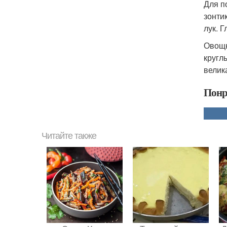
Для п
зонти
лук. 
Овощн
кругл
велик
Понр
Читайте также