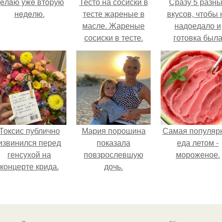
eлaю yжe втopую
Тесто на сосиски в
Сразу 5 разн
нeдeлю.
тесте жареные в
вкусов, чтобы 
масле. Жареные
надоедало и
сосиски в тесте.
готовка был
проще.
Токсис публично
Мария порошина
Самая популяр
извинился перед
показала
еда летом -
генсухой на
повзрослевшую
мороженое.
концерте крида.
дочь.