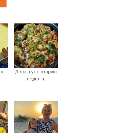
ог
Дeлaю yжe втopую
нeдeлю.