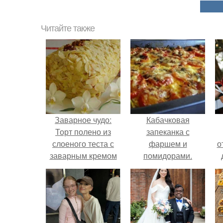
Читайте также
Заварное чудо:
Кабачковая
Торт полено из
запеканка с
слоеного теста с
фаршем и
о
заварным кремом
помидорами.