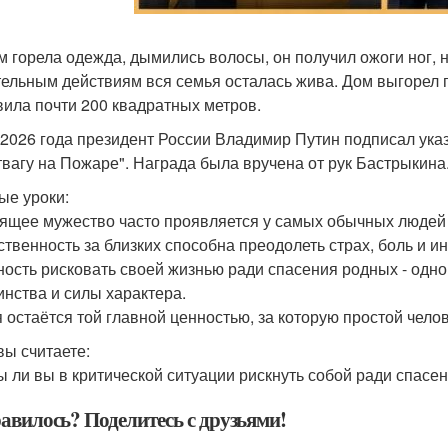
м горела одежда, дымились волосы, он получил ожоги ног, 
ельным действиям вся семья осталась жива. Дом выгорел 
вила почти 200 квадратных метров.
 2026 года президент России Владимир Путин подписал ук
твагу на Пожаре". Награда была вручена от рук Бастрыкина
ые уроки:
ящее мужество часто проявляется у самых обычных людей 
ственность за близких способна преодолеть страх, боль и и
ность рисковать своей жизнью ради спасения родных - одн
инства и силы характера.
 остаётся той главной ценностью, за которую простой чело
вы считаете:
ы ли вы в критической ситуации рискнуть собой ради спасен
авилось? Поделитесь с друзьями!