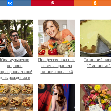
Юра музыченко
Профессиональные
Татарский пир
недавно
советы: правила
"Сметанник".
тпраздновал свой
питания после 40
день рождения в
кругу самых
близких и родных
людей.