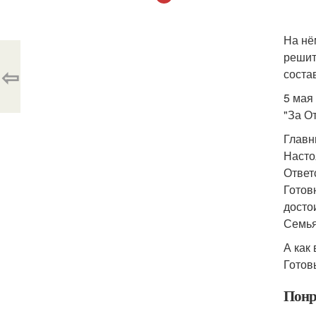
На нё
решит
⇦
соста
5 мая
"За О
Главн
Насто
Ответ
Готов
досто
Семья
А как 
Готов
Понр