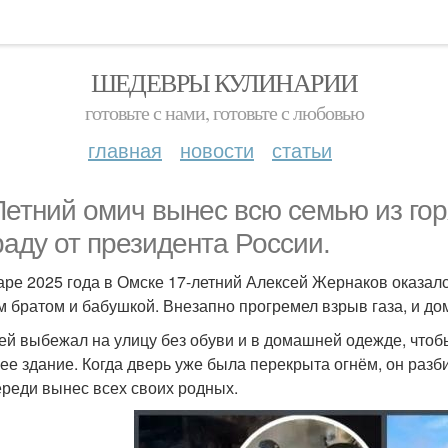
ШЕДЕВРЫ КУЛИНАРИИ
готовьте с нами, готовьте с любовью
главная
новости
статьи
Летний омич вынес всю семью из го
раду от президента России.
аре 2025 года в Омске 17-летний Алексей Жернаков оказался
м братом и бабушкой. Внезапно прогремел взрыв газа, и до
ей выбежал на улицу без обуви и в домашней одежде, чтобы
ее здание. Когда дверь уже была перекрыта огнём, он раз
ереди вынес всех своих родных.