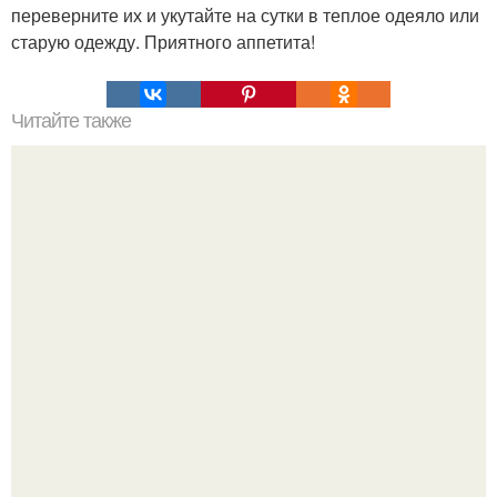
переверните их и укутайте на сутки в теплое одеяло или
старую одежду. Приятного аппетита!
Читайте также
Украшения из карамели. Рецепт украшения из карамели
для тортов и пирожных.