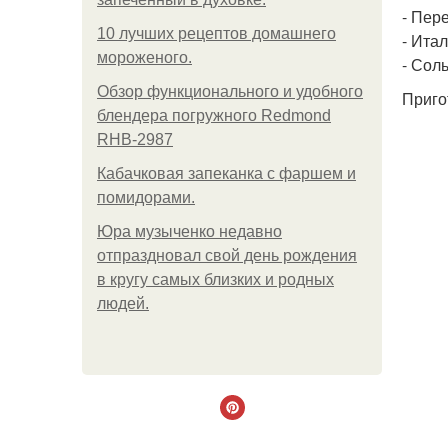
- Пере
10 лучших рецептов домашнего
- Итал
мороженого.
- Соль
Обзор функционального и удобного
Приго
блендера погружного Redmond
RHB-2987
Кабачковая запеканка с фаршем и
помидорами.
Юра музыченко недавно
отпраздновал свой день рождения
в кругу самых близких и родных
людей.