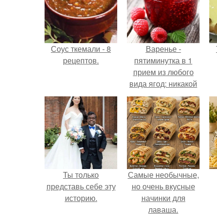
Соус ткемали - 8
Варенье -
рецептов.
пятиминутка в 1
прием из любого
вида ягод: никакой
длительной варки,
все витамины на
месте!
Ты только
Самые необычные,
представь себе эту
но очень вкусные
историю.
начинки для
лаваша.