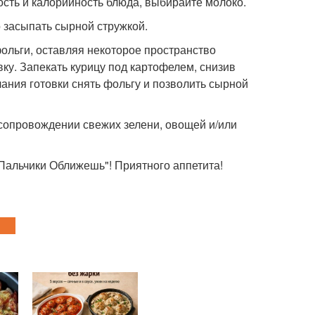
сть и калорийность блюда, выбирайте молоко.
о засыпать сырной стружкой.
ольги, оставляя некоторое пространство
вку. Запекать курицу под картофелем, снизив
нчания готовки снять фольгу и позволить сырной
 сопровождении свежих зелени, овощей и/или
Пальчики Оближешь"! Приятного аппетита!