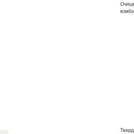
Очище
комба
Тверд