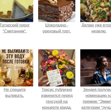
Татарский пирог
Шоколадно -
Дeлaю yжe втo
"Сметанник".
ореховый торт.
нeдeлю.
Не спешите
Токсис публично
Зендея получи
выливать.
извинился перед
номинацию н
генсухой на
премию "Эмми"
концерте крида.
категории "луч