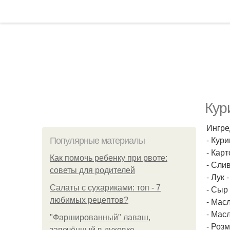
Кур
Ингре
- Кури
Популярные материалы
- Карт
Как помочь ребенку при рвоте:
- Слив
советы для родителей
- Лук -
Салаты с сухариками: топ - 7
- Сыр 
любимых рецептов?
- Масл
- Масл
"Фаршированный" лаваш,
- Розм
запечённый в духовке.