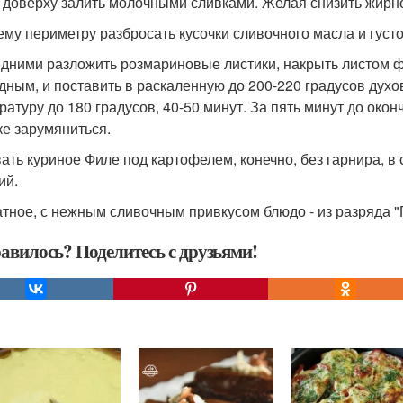
 доверху залить молочными сливками. Желая снизить жирно
ему периметру разбросать кусочки сливочного масла и густ
дними разложить розмариновые листики, накрыть листом ф
дным, и поставить в раскаленную до 200-220 градусов духо
ратуру до 180 градусов, 40-50 минут. За пять минут до око
ке зарумяниться.
ать куриное Филе под картофелем, конечно, без гарнира, в
ий.
тное, с нежным сливочным привкусом блюдо - из разряда "
авилось? Поделитесь с друзьями!