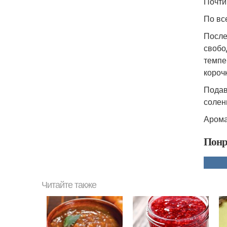
Почти
По вс
После
свобо
темпе
короч
Подав
солен
Арома
Понр
Читайте также