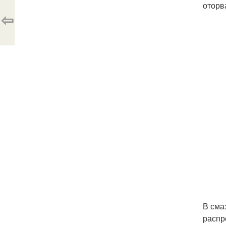
оторв
⇦
В сма
распр