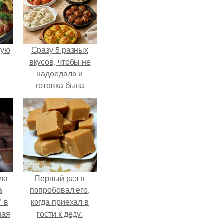
pую
Сразу 5 разных
вкусов, чтобы не
надоедало и
готовка была
проще.
ла
Первый раз я
а
попробовал его,
 в
когда приехал в
шая
гости к деду.