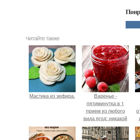
Понр
Читайте также
Мастика из зефира.
Варенье -
пятиминутка в 1
прием из любого
о
вида ягод: никакой
длительной варки,
все витамины на