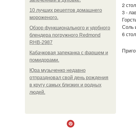
2 сто
10 лучших рецептов домашнего
3 - л
мороженого.
Горст
Соль и
Обзор функционального и удобного
6 сто
блендера погружного Redmond
RHB-2987
Приго
Кабачковая запеканка с фаршем и
помидорами.
Юра музыченко недавно
отпраздновал свой день рождения
в кругу самых близких и родных
людей.