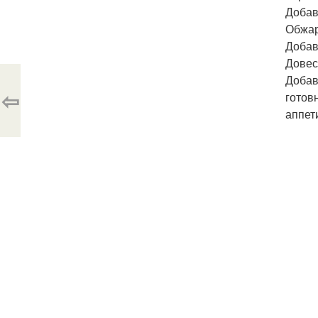
Добав
Обжар
Добав
Довес
Добав
⇦
готов
аппет