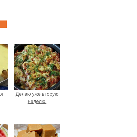
ог
Дeлaю yжe втopую
нeдeлю.