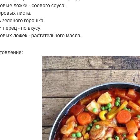
ловые ложки - соевого соуса.
авровых листа.
ь зеленого горошка.
 перец - по вкусу.
ловых ложек - растительного масла.
товление: