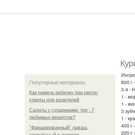
Кур
Ингре
800 г 
Популярные материалы
3-4 -
Как помочь ребенку при рвоте:
1 - мо
советы для родителей
1 - ж
Салаты с сухариками: топ - 7
3 зубч
любимых рецептов?
1 - кр
400 г 
"Фаршированный" лаваш,
200 г
запечённый в духовке.