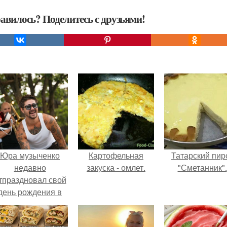
авилось? Поделитесь с друзьями!
Юра музыченко
Картофельная
Татарский пир
недавно
закуска - омлет.
"Сметанник".
тпраздновал свой
день рождения в
кругу самых
близких и родных