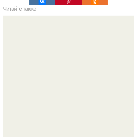
Читайте также
Печень под шубой с яблоками и сыром.
Юра музыченко недавно отпраздновал свой день
рождения в кругу самых близких и родных людей.