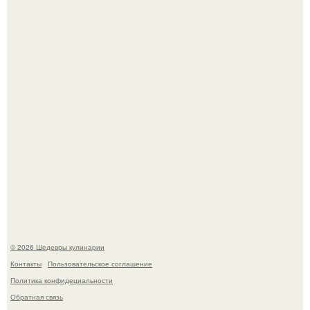
Лето - лучшее время для сочных овощей, свежей зелени
и салатов, которые готовятся буквально за несколько
минут.
Этот рецепт с первого раза даже у новичков получается.
© 2026 Шедевры кулинарии
Контакты
Пользовательское соглашение
Политика конфидециальности
Обратная связь