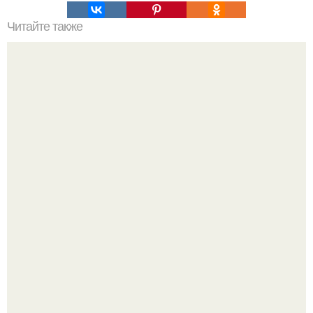
Читайте также
Банановый пудинг. Ингредиенты на 4 порции:
Юра музыченко недавно отпраздновал свой день
рождения в кругу самых близких и родных людей.