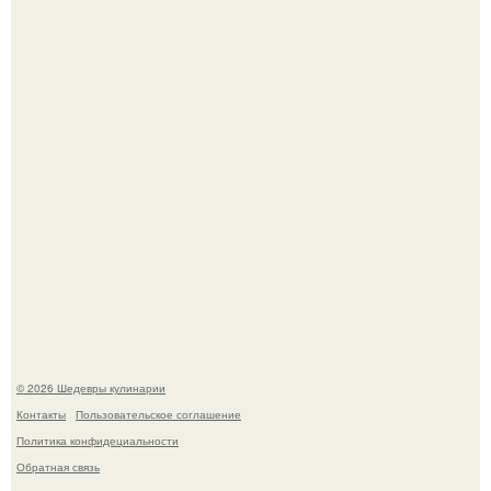
Первый раз я попробовал его, когда приехал в гости к
деду.
Этот рецепт с первого раза даже у новичков получается.
© 2026 Шедевры кулинарии
Контакты
Пользовательское соглашение
Политика конфидециальности
Обратная связь