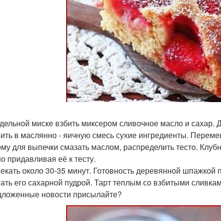
отдельной миске взбить миксером сливочное масло и сахар. 
ить в маслянно - яичную смесь сухие ингредиенты. Перем
рму для выпечки смазать маслом, распределить тесто. Клубн
о придавливая её к тесту.
пекать около 30-35 минут. Готовность деревянной шпажкой п
ать его сахарной пудрой. Тарт теплым со взбитыми сливка
дложенные новости присылайте?