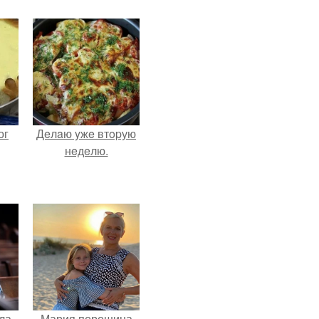
ог
Дeлaю yжe втopую
нeдeлю.
ла
Мария порошина