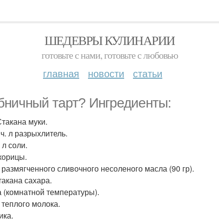
ШЕДЕВРЫ КУЛИНАРИИ
готовьте с нами, готовьте с любовью
главная
новости
статьи
бничный тарт? Ингредиенты:
 Стакана муки.
2 ч. л разрыхлитель.
. л соли.
 корицы.
л размягченного сливочного несоленого масла (90 гр).
стакана сахара.
а (комнатной температуры).
л теплого молока.
ика.