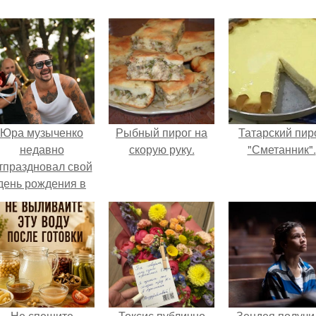
Юра музыченко
Рыбный пирог на
Татарский пир
недавно
скорую руку.
"Сметанник".
тпраздновал свой
день рождения в
кругу самых
близких и родных
людей.
Не спешите
Токсис публично
Зендея получи