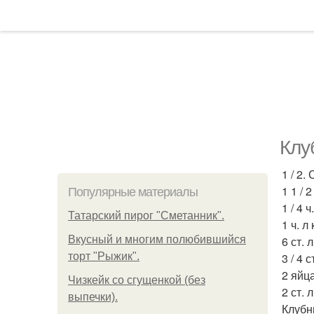
Клу
1 / 2.
1 1 / 
Популярные материалы
1 / 4 ч
Татарский пирог "Сметанник".
1 ч. л
Вкусный и многим полюбившийся
6 ст. 
торт "Рыжик".
3 / 4 
2 яйц
Чизкейк со сгущенкой (без
2 ст. 
выпечки).
Клубн