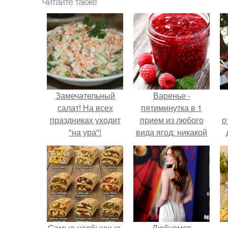
Читайте также
Замечательный
Варенье -
салат! На всех
пятиминутка в 1
праздниках уходит
прием из любого
о
"на ура"!
вида ягод: никакой
длительной варки,
все витамины на
месте!
Самые необычные,
Любуемся