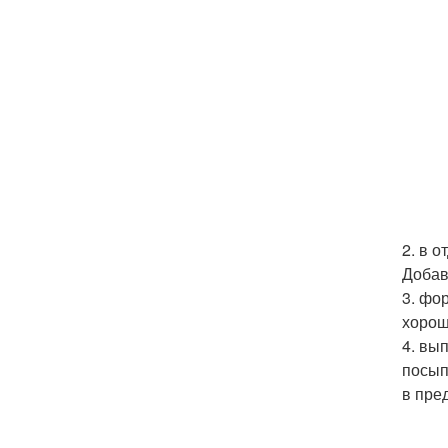
2. в 
Добав
3. фо
хорош
4. вы
посып
в пре