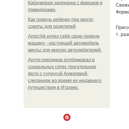
Кабачковая запеканка с фаршем и
Свежи
помидорами.
Форма
Как помочь ребенку при рвоте:
советы для родителей
Приго
1. ра
Amirchik купил себе свою первую
машину - настоящий автомобиль
мечты для многих автолюбителей.
Артур пирожков опубликовал в
социальных сетях трогательное
фото с супругой Анжеликой,
сделанное во время их недавнего
путешествия в Италию.