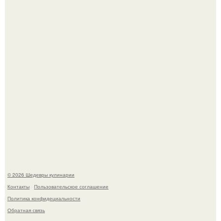
Мария порошина показала повзрослевшую дочь.
Сын Луи де фюнеса, который выбрал свой путь.
© 2026 Шедевры кулинарии
Контакты
Пользовательское соглашение
Политика конфидециальности
Обратная связь