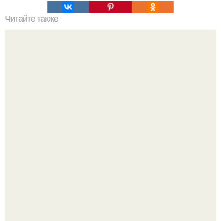
Читайте также
Кабачки запеченные. Состав:
"Что она со своим лицом сделала?