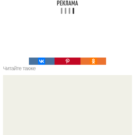
Читайте также
Торфяной пирог с творожно - сметанной начинкой.