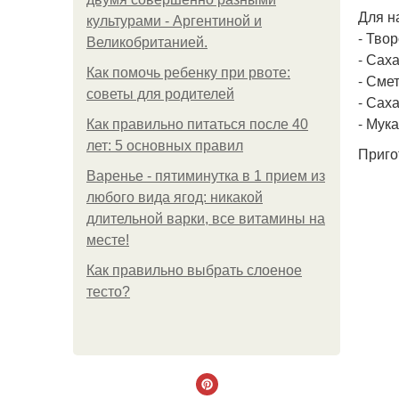
Для н
культурами - Аргентиной и
- Твор
Великобританией.
- Саха
Как помочь ребенку при рвоте:
- Сме
советы для родителей
- Сах
- Мука
Как правильно питаться после 40
лет: 5 основных правил
Приго
Варенье - пятиминутка в 1 прием из
любого вида ягод: никакой
длительной варки, все витамины на
месте!
Как правильно выбрать слоеное
тесто?