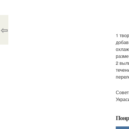
⇦
1 тво
добав
охлаж
разме
2 выл
течен
перел
Совет
Украс
Понр