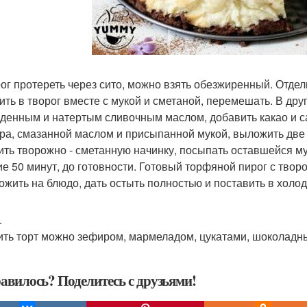
рог протереть через сито, можно взять обезжиренный. Отдел
ить в творог вместе с мукой и сметаной, перемешать. В друг
денным и натертым сливочным маслом, добавить какао и с
ра, смазанной маслом и присыпанной мукой, выложить две 
ить творожно - сметанную начинку, посыпать оставшейся му
ие 50 минут, до готовности. Готовый торфяной пирог с твор
ожить на блюдо, дать остыть полностью и поставить в холо
.
ить торт можно зефиром, мармеладом, цукатами, шоколадн
авилось? Поделитесь с друзьями!