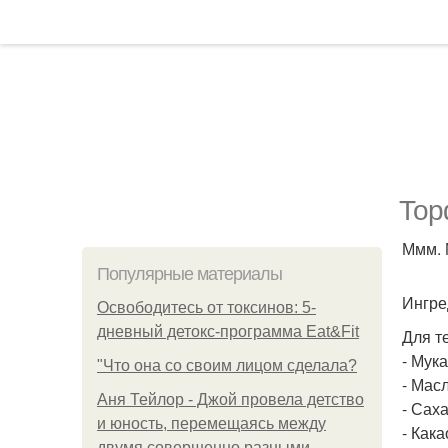
Тор
Ммм. 
Популярные материалы
Ингре
Освободитесь от токсинов: 5-
дневный детокс-программа Eat&Fit
Для т
- Мука
"Что она со своим лицом сделала?
- Мас
Аня Тейлор - Джой провела детство
- Саха
и юность, перемещаясь между
- Какао
двумя совершенно разными