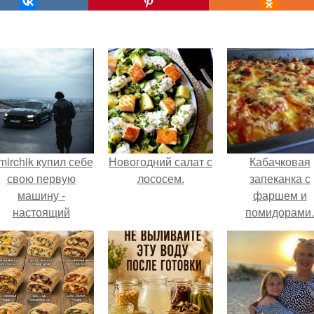
mirchik купил себе
Новогодний салат с
Кабачковая
свою первую
лососем.
запеканка с
машину -
фаршем и
настоящий
помидорами.
втомобиль мечты
для многих
автолюбителей.