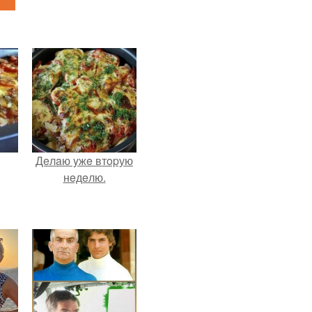
Дeлaю yжe втopую
нeдeлю.