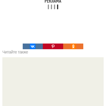
Читайте также
Зеркальная глазурь. Секреты зеркальной глазури (два
рецепта).