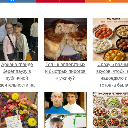
Ариана гранде
Топ - 9 аппетитных
Сразу 5 разн
берет паузу в
и быстрых пирогов
вкусов, чтобы 
публичной
к ужину?
надоедало и
деятельности на
готовка был
фоне слухов о
проще.
своем здоровье.