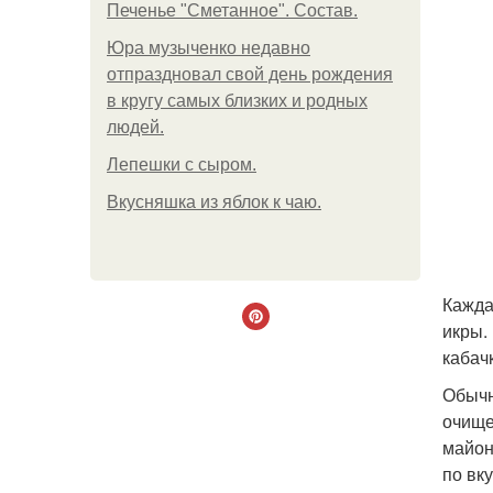
Печенье "Сметанное". Состав.
Юра музыченко недавно
отпраздновал свой день рождения
в кругу самых близких и родных
людей.
Лепешки с сыром.
Вкусняшка из яблок к чаю.
Кажда
икры.
кабач
Обычн
очище
майон
по вк