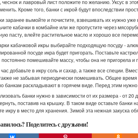
, чеснок и лавровый лист положите по желанию. Уксус в эт
аменить. Кроме того, банки с икрой будут впоследствии про
ки заранее вымойте и почистите, взвешивать их нужно уже 
ьчите кабачки в комбайне или же пропустите через мясоруб
ную пасту, влейте растительное масло и хорошо все перем
арки кабачковой икры выбирайте подходящую посуду - алю
лированной посуде икра будет пригорать. Поставьте кастрюлю
 постоянно помешивайте массу, чтобы она не пригорела и 
 час добавьте в икру соль и сахар, а также все специи. Вме
 также не забывая периодически помешивать. Общее время 
по банкам раскладывают в горячем виде. Перед этим нужно 
лизовать банки нужно в зависимости от их размера - от 20 д
ернуть, поставив на крышку. В таком виде оставьте банки н
те икру в место для хранения. Зимой эта нежная закуска об
авилось? Поделитесь с друзьями!