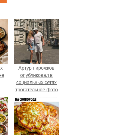
ых
Артур пирожков
не
опубликовал в
социальных сетях
а
трогательное фото
с супругой
Анжеликой,
сделанное во
время их недавнего
путешествия в
Италию.