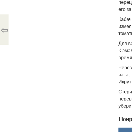
перец
его з
Кабач
измел
⇦
томат
Для в
К эма
время
Через
часа,
Икру 
Стери
перев
убери
Понр